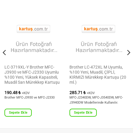
LC-3719XL-Y Brother MFC-
Brother LC-472XL M Uyumlu,
J3930 ve MFC-J2330 Uyumlu
%100 Yeni, Muadil, ÇİPLİ,
%100 Yeni, Yüksek Kapasiteli,
KIRMIZI Mürekkep Kartuşu (20
Muadil Sarı Mürekkep Kartuşu
ml.)
190.48
₺
285.71
₺
+KDV
+KDV
Brother MFC-J3930 ve MFC-J2330
MFC-J2340DW, MFC-J3540DW, MFC-
J3940DW Modellerinde Kullanılır.
Sepete Ekle
Sepete Ekle