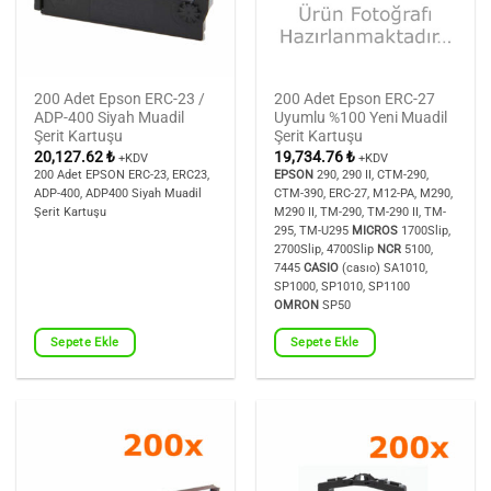
200 Adet Epson ERC-23 /
200 Adet Epson ERC-27
ADP-400 Siyah Muadil
Uyumlu %100 Yeni Muadil
Şerit Kartuşu
Şerit Kartuşu
20,127.62
₺
19,734.76
₺
+KDV
+KDV
200 Adet EPSON ERC-23, ERC23,
EPSON
290, 290 II, CTM-290,
ADP-400, ADP400 Siyah Muadil
CTM-390, ERC-27, M12-PA, M290,
Şerit Kartuşu
M290 II, TM-290, TM-290 II, TM-
295, TM-U295
MICROS
1700Slip,
2700Slip, 4700Slip
NCR
5100,
7445
CASIO
(casıo) SA1010,
SP1000, SP1010, SP1100
OMRON
SP50
Sepete Ekle
Sepete Ekle