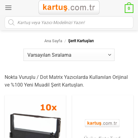
İçeriğe
0
atla
Products
search
Ana Sayfa
/
Şerit Kartuşları
Nokta Vuruşlu / Dot Matrix Yazıcılarda Kullanılan Orijinal
ve %100 Yeni Muadil Şerit Kartuşları.