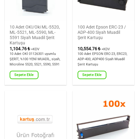
10 Adet OKI/Oki ML-5520,
100 Adet Epson ERC-23 /
ML-5521, ML-5590, ML-
ADP-400 Siyah Muadil
5591 Siyah Muadil Şerit
Şerit Kartuşu
Kartuşu
1,104.76
₺
10,554.76
₺
+KDV
+KDV
10 Adet OKİ 01126301 uyumlu
100 Adet EPSON ERC-23, ERC23,
ŞERİT, %100 YENİ MUADİL, siyah,
ADP-400, ADP400 Siyah Muadil
Microline 5520, 5521, 5590, 5591
Şerit Kartuşu
Sepete Ekle
Sepete Ekle