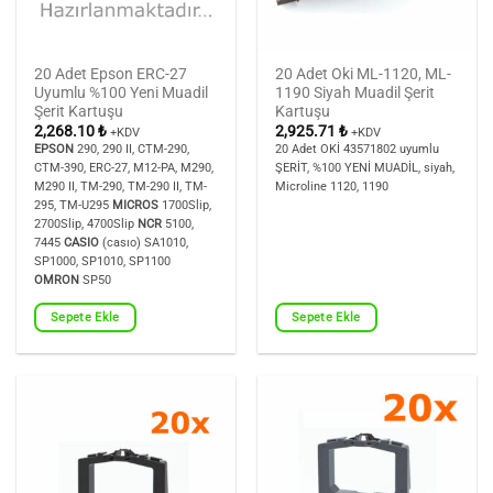
20 Adet Epson ERC-27
20 Adet Oki ML-1120, ML-
Uyumlu %100 Yeni Muadil
1190 Siyah Muadil Şerit
Şerit Kartuşu
Kartuşu
2,268.10
₺
2,925.71
₺
+KDV
+KDV
EPSON
290, 290 II, CTM-290,
20 Adet OKİ 43571802 uyumlu
CTM-390, ERC-27, M12-PA, M290,
ŞERİT, %100 YENİ MUADİL, siyah,
M290 II, TM-290, TM-290 II, TM-
Microline 1120, 1190
295, TM-U295
MICROS
1700Slip,
2700Slip, 4700Slip
NCR
5100,
7445
CASIO
(casıo) SA1010,
SP1000, SP1010, SP1100
OMRON
SP50
Sepete Ekle
Sepete Ekle