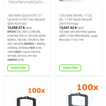
100 Adet Epson ERC-27
100 Adet Oki ML-1120,
Uyumlu %100 Yeni Muadil
ML-1190 Siyah Muadil
Şerit Kartuşu
Şerit Kartuşu
10,358.57
₺
13,647.62
₺
+KDV
+KDV
EPSON
290, 290 II, CTM-290,
100 Adet OKİ 43571802 uyumlu
CTM-390, ERC-27, M12-PA, M290,
ŞERİT, %100 YENİ MUADİL, siyah,
M290 II, TM-290, TM-290 II, TM-
Microline 1120, 1190
295, TM-U295
MICROS
1700Slip,
2700Slip, 4700Slip
NCR
5100,
7445
CASIO
(casıo) SA1010,
SP1000, SP1010, SP1100
OMRON
SP50
Sepete Ekle
Sepete Ekle