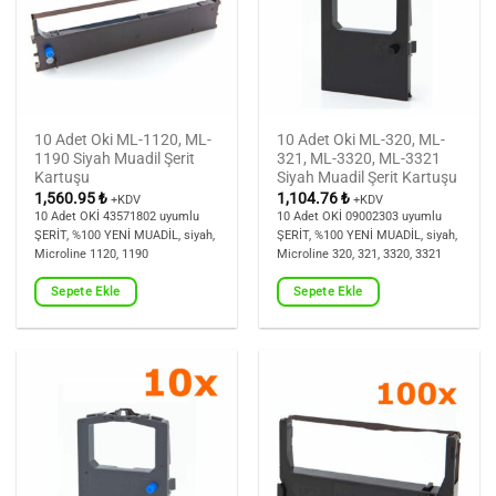
10 Adet Oki ML-1120, ML-
10 Adet Oki ML-320, ML-
1190 Siyah Muadil Şerit
321, ML-3320, ML-3321
Kartuşu
Siyah Muadil Şerit Kartuşu
1,560.95
₺
1,104.76
₺
+KDV
+KDV
10 Adet OKİ 43571802 uyumlu
10 Adet OKİ 09002303 uyumlu
ŞERİT, %100 YENİ MUADİL, siyah,
ŞERİT, %100 YENİ MUADİL, siyah,
Microline 1120, 1190
Microline 320, 321, 3320, 3321
Sepete Ekle
Sepete Ekle