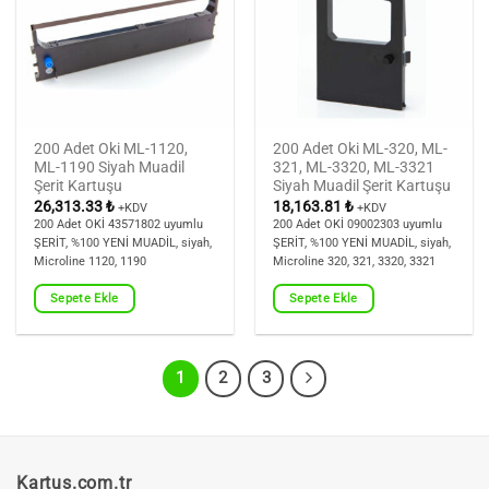
200 Adet Oki ML-1120,
200 Adet Oki ML-320, ML-
ML-1190 Siyah Muadil
321, ML-3320, ML-3321
Şerit Kartuşu
Siyah Muadil Şerit Kartuşu
26,313.33
₺
18,163.81
₺
+KDV
+KDV
200 Adet OKİ 43571802 uyumlu
200 Adet OKİ 09002303 uyumlu
ŞERİT, %100 YENİ MUADİL, siyah,
ŞERİT, %100 YENİ MUADİL, siyah,
Microline 1120, 1190
Microline 320, 321, 3320, 3321
Sepete Ekle
Sepete Ekle
1
2
3
Kartus.com.tr