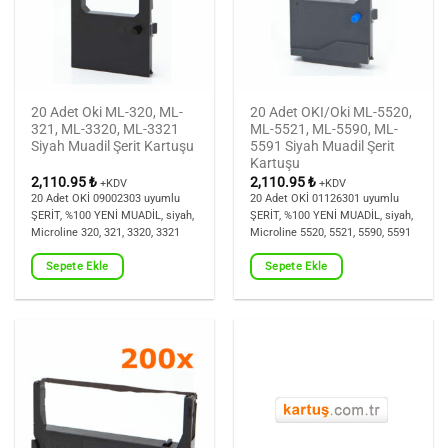
20 Adet Oki ML-320, ML-
20 Adet OKI/Oki ML-5520,
321, ML-3320, ML-3321
ML-5521, ML-5590, ML-
Siyah Muadil Şerit Kartuşu
5591 Siyah Muadil Şerit
Kartuşu
2,110.95
₺
2,110.95
₺
+KDV
+KDV
20 Adet OKİ 09002303 uyumlu
20 Adet OKİ 01126301 uyumlu
ŞERİT, %100 YENİ MUADİL, siyah,
ŞERİT, %100 YENİ MUADİL, siyah,
Microline 320, 321, 3320, 3321
Microline 5520, 5521, 5590, 5591
Sepete Ekle
Sepete Ekle