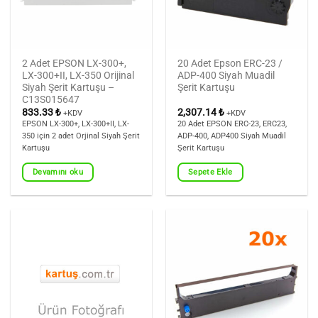
2 Adet EPSON LX-300+,
20 Adet Epson ERC-23 /
LX-300+II, LX-350 Orijinal
ADP-400 Siyah Muadil
Siyah Şerit Kartuşu –
Şerit Kartuşu
C13S015647
833.33
₺
2,307.14
₺
+KDV
+KDV
EPSON LX-300+, LX-300+II, LX-
20 Adet EPSON ERC-23, ERC23,
350 için 2 adet Orjinal Siyah Şerit
ADP-400, ADP400 Siyah Muadil
Kartuşu
Şerit Kartuşu
Devamını oku
Sepete Ekle