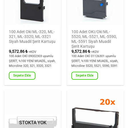
100 Adet Oki ML-320, ML-
100 Adet OKI/Oki ML-
321, ML-3320, ML-3321
5520, ML-5521, ML-5590,
Siyah Muadil Şerit Kartuşu
ML-5591 Siyah Muadil
Şerit Kartuşu
9,572.86
₺
9,572.86
₺
+KDV
+KDV
100 Adet OKİ 09002303 uyumlu
100 Adet OKİ 01126301 uyumlu
ŞERİT, %100 YENİ MUADİL, siyah,
ŞERİT, %100 YENİ MUADİL, siyah,
Microline 320, 321, 3320, 3321
Microline 5520, 5521, 5590, 5591
Sepete Ekle
Sepete Ekle
STOKTA YOK