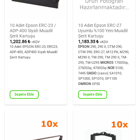
10 Adet Epson ERC-23 /
10 Adet Epson ERC-27
ADP-400 Siyah Muadil
Uyumlu %100 Yeni Muadil
Şerit Kartuşu
Şerit Kartuşu
1,202.86
₺
1,183.33
₺
+KDV
+KDV
10 Adet EPSON ERC-23, ERC23,
EPSON
290, 290 II, CTM-290,
ADP-400, ADP400 Siyah Muadil
CTM-390, ERC-27, M12-PA, M290,
Şerit Kartuşu
M290 II, TM-290, TM-290 II, TM-
295, TM-U295
MICROS
1700Slip,
2700Slip, 4700Slip
NCR
5100,
7445
CASIO
(casıo) SA1010,
SP1000, SP1010, SP1100
OMRON
SP50
Sepete Ekle
Sepete Ekle