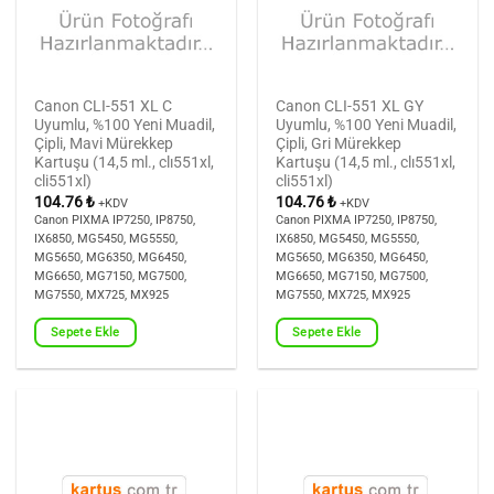
Canon CLI-551 XL C
Canon CLI-551 XL GY
Uyumlu, %100 Yeni Muadil,
Uyumlu, %100 Yeni Muadil,
Çipli, Mavi Mürekkep
Çipli, Gri Mürekkep
Kartuşu (14,5 ml., clı551xl,
Kartuşu (14,5 ml., clı551xl,
cli551xl)
cli551xl)
104.76
₺
104.76
₺
+KDV
+KDV
Canon PIXMA IP7250, IP8750,
Canon PIXMA IP7250, IP8750,
IX6850, MG5450, MG5550,
IX6850, MG5450, MG5550,
MG5650, MG6350, MG6450,
MG5650, MG6350, MG6450,
MG6650, MG7150, MG7500,
MG6650, MG7150, MG7500,
MG7550, MX725, MX925
MG7550, MX725, MX925
Sepete Ekle
Sepete Ekle