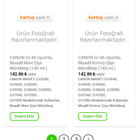
CANON GI-46
Uyumlu,
CANON GI-46
Uyumlu,
Muadil Mavi Şişe
Muadil Kırmızı Şişe
Mürekkep (140 ml.)
Mürekkep (140 ml.)
142.86
₺
142.86
₺
+KDV
+KDV
CANON
MAXIFY GX3040,
CANON
MAXIFY GX3040,
GX4040, GX5040,
GX4040, GX5040,
GX5050,
GX6040, GX6050,
GX5050,
GX6040, GX6050,
GX7040, GX7050,
GX7040, GX7050,
GX7055
Modellerinde Kullanılan
GX7055
Modellerinde Kullanılan
Muadil Mavi Şişe Mürekkep
Muadil Kırmızı Şişe Mürekkep
Sepete Ekle
Sepete Ekle
1
2
3