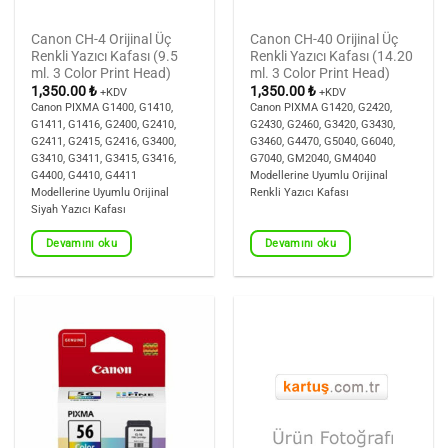
Canon CH-4 Orijinal Üç
Canon CH-40 Orijinal Üç
Renkli Yazıcı Kafası (9.5
Renkli Yazıcı Kafası (14.20
ml. 3 Color Print Head)
ml. 3 Color Print Head)
1,350.00
₺
1,350.00
₺
+KDV
+KDV
Canon PIXMA G1400, G1410,
Canon PIXMA G1420, G2420,
G1411, G1416, G2400, G2410,
G2430, G2460, G3420, G3430,
G2411, G2415, G2416, G3400,
G3460, G4470, G5040, G6040,
G3410, G3411, G3415, G3416,
G7040, GM2040, GM4040
G4400, G4410, G4411
Modellerine Uyumlu Orijinal
Modellerine Uyumlu Orijinal
Renkli Yazıcı Kafası
Siyah Yazıcı Kafası
Devamını oku
Devamını oku