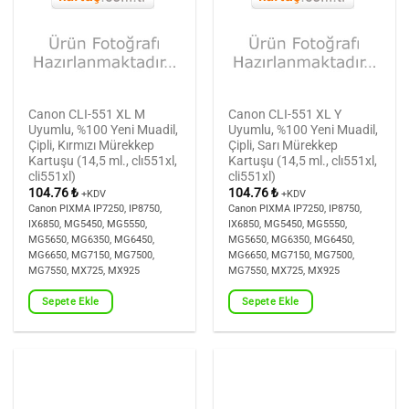
Canon CLI-551 XL M
Canon CLI-551 XL Y
Uyumlu, %100 Yeni Muadil,
Uyumlu, %100 Yeni Muadil,
Çipli, Kırmızı Mürekkep
Çipli, Sarı Mürekkep
Kartuşu (14,5 ml., clı551xl,
Kartuşu (14,5 ml., clı551xl,
cli551xl)
cli551xl)
104.76
₺
104.76
₺
+KDV
+KDV
Canon PIXMA IP7250, IP8750,
Canon PIXMA IP7250, IP8750,
IX6850, MG5450, MG5550,
IX6850, MG5450, MG5550,
MG5650, MG6350, MG6450,
MG5650, MG6350, MG6450,
MG6650, MG7150, MG7500,
MG6650, MG7150, MG7500,
MG7550, MX725, MX925
MG7550, MX725, MX925
Sepete Ekle
Sepete Ekle