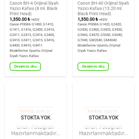
Canon BH-4 Orijinal Siyah
Canon BH-40 Orijinal Siyah
Yazıcı Kafası (8 ml. Black
Yazıcı Kafası (13.20 ml.
Print Head)
Black Print Head)
1,350.00
₺
1,350.00
₺
+KDV
+KDV
Canon PIXMA G1400, G1410,
Canon PIXMA G1420, G2420,
G1411, G1416, G2400, G2410,
G2430, G2460, G3420, G3430,
G2411, G2415, G2416, G3400,
G3460, G4470, G5040, G6040,
G3410, G3411, G3415, G3416,
G7040, GM2040, GM4040
G4400, G4410, G4411
Modellerine Uyumlu Orijinal
Modellerine Uyumlu Orijinal
Siyah Yazıcı Kafası
Siyah Yazıcı Kafası
Devamını oku
Devamını oku
STOKTA YOK
STOKTA YOK