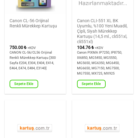
Canon CL-56 Orijinal
Canon CLI-551 XL BK
Renkli Mürekkep Kartuşu
Uyumlu, %100 Yeni Muadil,
Çipli, Siyah Mürekkep
Kartuşu (14,5 ml., clı551xl,
cli551xl)
750.00
₺
104.76
₺
+KDV
+KDV
CANON CL-56/CL56 Orijinal
Canon PIXMA IP7250, IP8750,
Renkli Mürekkep Kartuşu [300
IX6850, MG5450, MG5550,
Sayfa E204, E304, E404, E414,
MG5650, MG6350, MG6450,
E464, E474, E484, E3140]
MG6650, MG7150, MG7500,
MG7550, MX725, MX925
Sepete Ekle
Sepete Ekle