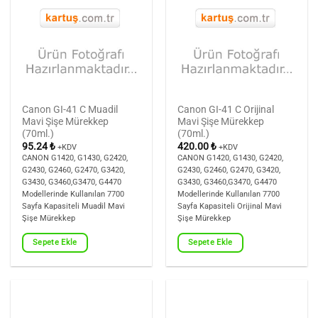
Canon GI-41 C Muadil
Canon GI-41 C Orijinal
Mavi Şişe Mürekkep
Mavi Şişe Mürekkep
(70ml.)
(70ml.)
95.24
₺
420.00
₺
+KDV
+KDV
CANON G1420, G1430, G2420,
CANON G1420, G1430, G2420,
G2430, G2460, G2470, G3420,
G2430, G2460, G2470, G3420,
G3430, G3460,G3470, G4470
G3430, G3460,G3470, G4470
Modellerinde Kullanılan 7700
Modellerinde Kullanılan 7700
Sayfa Kapasiteli Muadil Mavi
Sayfa Kapasiteli Orijinal Mavi
Şişe Mürekkep
Şişe Mürekkep
Sepete Ekle
Sepete Ekle