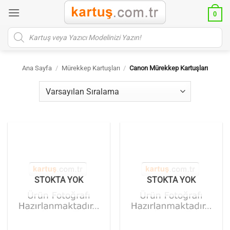
İçeriğe
0
atla
Products
search
Ana Sayfa
/
Mürekkep Kartuşları
/
Canon Mürekkep Kartuşları
STOKTA YOK
STOKTA YOK