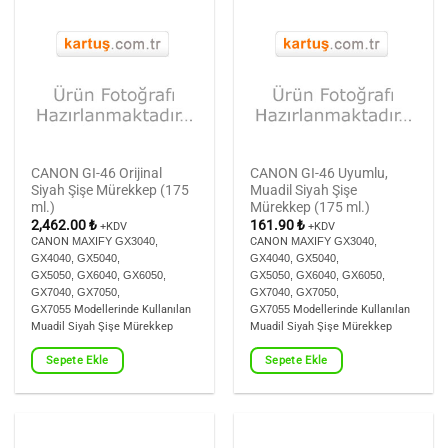
CANON GI-46
Orijinal
CANON GI-46
Uyumlu,
Siyah Şişe Mürekkep (175
Muadil Siyah Şişe
ml.)
Mürekkep (175 ml.)
2,462.00
₺
161.90
₺
+KDV
+KDV
CANON
MAXIFY GX3040,
CANON
MAXIFY GX3040,
GX4040, GX5040,
GX4040, GX5040,
GX5050,
GX6040, GX6050,
GX5050,
GX6040, GX6050,
GX7040, GX7050,
GX7040, GX7050,
GX7055
Modellerinde Kullanılan
GX7055
Modellerinde Kullanılan
Muadil Siyah Şişe Mürekkep
Muadil Siyah Şişe Mürekkep
Sepete Ekle
Sepete Ekle