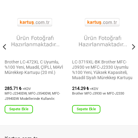
Brother LC-472XL C Uyumlu,
LC-3719XL-BK Brother MFC-
%100 Yeni, Muadil, ÇİPLİ, MAVİ
J3930 ve MFC-J2330 Uyumlu
Mürekkep Kartuşu (20 ml.)
%100 Yeni, Yüksek Kapasiteli,
Muadil Siyah Mürekkep Kartuşu
285.71
₺
214.29
₺
+KDV
+KDV
MFC-J2340DW, MFC-J3540DW, MFC-
Brother MFC-J3930 ve MFC-J2330
J3940DW Modellerinde Kullanılır.
Sepete Ekle
Sepete Ekle