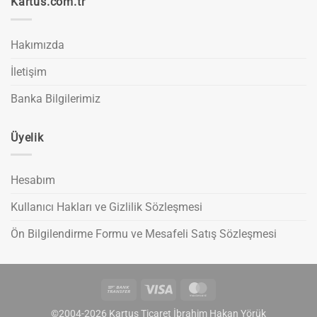
Kartus.com.tr
Hakımızda
İletişim
Banka Bilgilerimiz
Üyelik
Hesabım
Kullanıcı Hakları ve Gizlilik Sözleşmesi
Ön Bilgilendirme Formu ve Mesafeli Satış Sözleşmesi
Bank
Visa
MasterCard
Transfer
©2004-2026 Kartuş Ticaret İbrahim Hakan Yörük