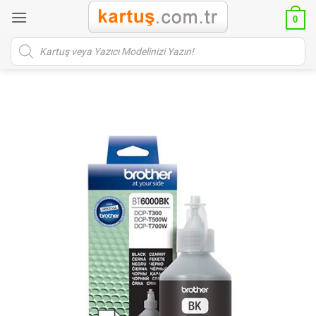
İçeriğe
0
atla
Products
search