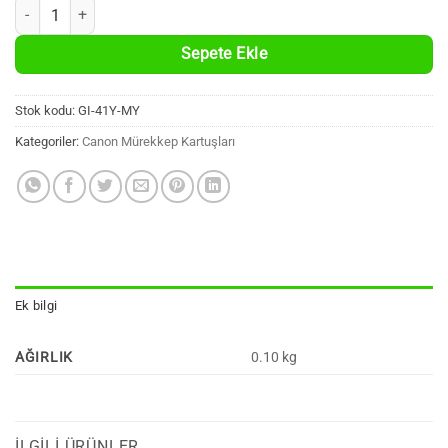
Canon GI-41 Y Muadil Sarı Şişe Mürekkep (70ml.) adet
Sepete Ekle
Stok kodu:
GI-41Y-MY
Kategoriler:
Canon Mürekkep Kartuşları
Ek bilgi
AĞIRLIK
0.10 kg
İLGILI ÜRÜNLER