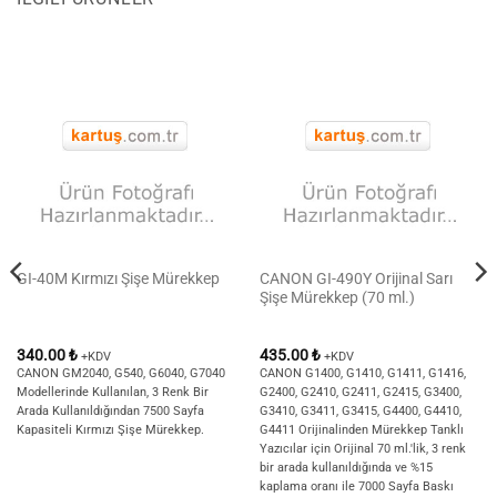
CANON GI-490Y Orijinal Sarı
GI-40M Kırmızı Şişe Mürekkep
Şişe Mürekkep (70 ml.)
340.00
₺
435.00
₺
+KDV
+KDV
CANON GM2040, G540, G6040, G7040
CANON G1400, G1410, G1411, G1416,
Modellerinde Kullanılan, 3 Renk Bir
G2400, G2410, G2411, G2415, G3400,
Arada Kullanıldığından 7500 Sayfa
G3410, G3411, G3415, G4400, G4410,
Kapasiteli Kırmızı Şişe Mürekkep.
G4411 Orijinalinden Mürekkep Tanklı
Yazıcılar için Orijinal 70 ml.'lik, 3 renk
bir arada kullanıldığında ve %15
kaplama oranı ile 7000 Sayfa Baskı