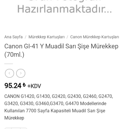
Ana Sayfa
/
Mürekkep Kartuşları
/
Canon Mürekkep Kartuşları
Canon GI-41 Y Muadil Sarı Şişe Mürekkep
(70ml.)
95.24
₺
+KDV
CANON G1420, G1430, G2420, G2430, G2460, G2470,
G3420, G3430, G3460,G3470, G4470 Modellerinde
Kullanılan 7700 Sayfa Kapasiteli Muadil Sarı Şişe
Mürekkep