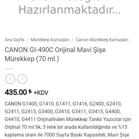
Ana Sayfa
/
Mürekkep Kartuşları
/
Canon Mürekkep Kartuşları
CANON GI-490C Orijinal Mavi Şişe
Mürekkep (70 ml.)
435.00
₺
+KDV
CANON G1400, G1410, G1411, G1416, G2400, G2410,
G2411, G2415, G3400, G3410, G3411, G3415, G4400,
G4410, G4411 Orijinalinden Mürekkep Tanklı Yazıcılar için
Orijinal 70 ml.’lik, 3 renk bir arada kullanıldığında ve %15
kaplama oranı ile 7000 Sayfa Baskı Kapasiteli, Mavi Şişe