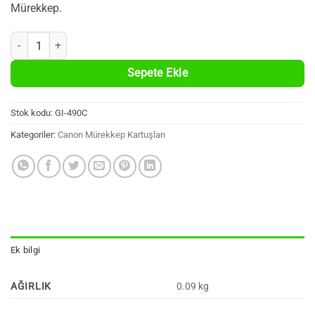
Mürekkep.
CANON GI-490C Orijinal Mavi Şişe Mürekkep (70 ml.) adet
Sepete Ekle
Stok kodu:
GI-490C
Kategoriler:
Canon Mürekkep Kartuşları
Ek bilgi
AĞIRLIK
0.09 kg