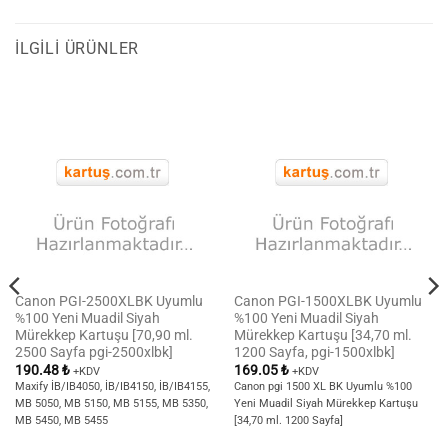
İLGILI ÜRÜNLER
Canon PGI-2500XLBK Uyumlu
Canon PGI-1500XLBK Uyumlu
%100 Yeni Muadil Siyah
%100 Yeni Muadil Siyah
Mürekkep Kartuşu [70,90 ml.
Mürekkep Kartuşu [34,70 ml.
2500 Sayfa pgi-2500xlbk]
1200 Sayfa, pgi-1500xlbk]
190.48
₺
169.05
₺
+KDV
+KDV
Maxify İB/IB4050, İB/IB4150, İB/IB4155,
Canon pgi 1500 XL BK Uyumlu %100
MB 5050, MB 5150, MB 5155, MB 5350,
Yeni Muadil Siyah Mürekkep Kartuşu
MB 5450, MB 5455
[34,70 ml. 1200 Sayfa]