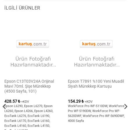
İLGILI ÜRÜNLER
Epson C13T03V24A Orijinal
Epson T7891 %100 Yeni Muadil
Mavi 70ml. Şişe Mürekkep
Siyah Mürekkep Kartuşu
(4500 Sayfa, 101)
428.57
₺
154.29
₺
+KDV
+KDV
Epson L6290, Epson L6270, Epson
WorkForce Pro WF-5110DW, WorkForce
L6260, Epson L4266, Epson L4260,
Pro WF-5190DW, WorkForce Pro WF-
EcoTank L6276, EcoTank L6190,
5620DWF, WorkForce Pro WF-5690DWF,
EcoTank L6170, EcoTank L6160,
4000 Sayfa
EcoTank L4160, EcoTank L4150,