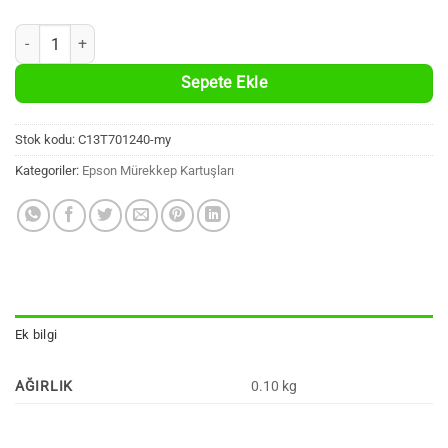
Epson C13T70124010 Uyumlu % 100 Yeni Muadil Yüksek Kapasiteli Ma
Sepete Ekle
Stok kodu:
C13T701240-my
Kategoriler:
Epson Mürekkep Kartuşları
Ek bilgi
AĞIRLIK
0.10 kg