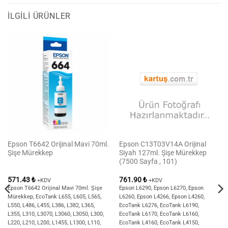
İLGILI ÜRÜNLER
Epson T6642 Orijinal Mavi 70ml.
Epson C13T03V14A Orijinal
Şişe Mürekkep
Siyah 127ml. Şişe Mürekkep
(7500 Sayfa , 101)
571.43
₺
761.90
₺
+KDV
+KDV
Epson T6642 Orijinal Mavi 70ml. Şişe
Epson L6290, Epson L6270, Epson
Mürekkep, EcoTank L655, L605, L565,
L6260, Epson L4266, Epson L4260,
L550, L486, L455, L386, L382, L365,
EcoTank L6276, EcoTank L6190,
L355, L310, L3070, L3060, L3050, L300,
EcoTank L6170, EcoTank L6160,
L220, L210, L200, L1455, L1300, L110,
EcoTank L4160, EcoTank L4150,