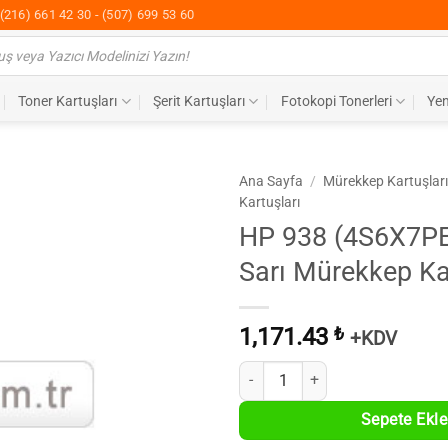
(216) 661 42 30 - (507) 699 53 60
Toner Kartuşları
Şerit Kartuşları
Fotokopi Tonerleri
Yen
Ana Sayfa
/
Mürekkep Kartuşlar
Kartuşları
HP 938 (4S6X7PE)
Sarı Mürekkep K
1,171.43
₺
+KDV
HP 938 (4S6X7PE) Orijinal Sarı M
Sepete Ekle