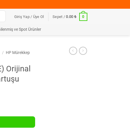
0
Giriş Yap / Üye Ol
Sepet /
0.00
₺
ilenmiş ve Spot Ürünler
ı
/
HP Mürekkep
 Orijinal
artuşu
ürekkep Kartuşu adet