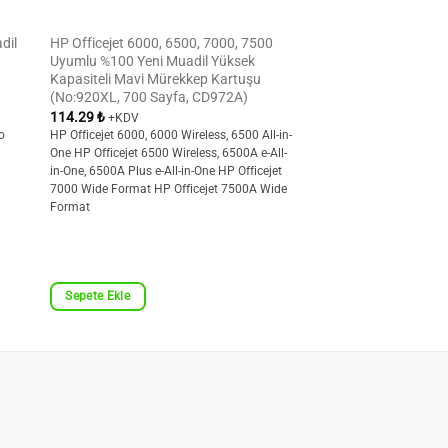
dil
HP Officejet 6000, 6500, 7000, 7500
Uyumlu %100 Yeni Muadil Yüksek
Kapasiteli Mavi Mürekkep Kartuşu
(No:920XL, 700 Sayfa, CD972A)
114.29
₺
+KDV
o
HP Officejet 6000, 6000 Wireless, 6500 All-in-
One HP Officejet 6500 Wireless, 6500A e-All-
in-One, 6500A Plus e-All-in-One HP Officejet
7000 Wide Format HP Officejet 7500A Wide
Format
Sepete Ekle