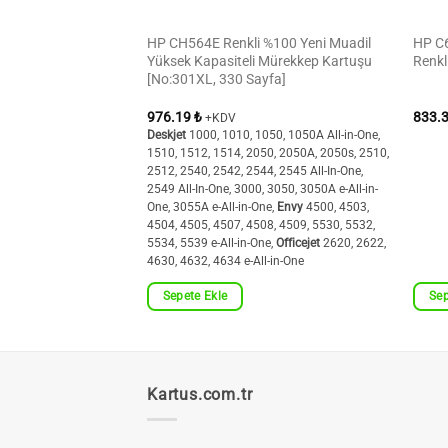
 6500, 7000, 7500
HP CH564E Renkli %100 Yeni Muadil
HP C
Muadil Yüksek
Yüksek Kapasiteli Mürekkep Kartuşu
Renkl
rekkep Kartuşu
[No:301XL, 330 Sayfa]
yfa, CD974A)
976.19
₺
833.
+KDV
0 Wireless, 6500 All-in-
Deskjet
1000, 1010, 1050, 1050A All-in-One,
Wireless, 6500A e-All-
1510, 1512, 1514, 2050, 2050A, 2050s, 2510,
ll-in-One HP Officejet
2512, 2540, 2542, 2544, 2545 All-In-One,
Officejet 7500A Wide
2549 All-In-One, 3000, 3050, 3050A e-All-in-
One, 3055A e-All-in-One,
Envy
4500, 4503,
4504, 4505, 4507, 4508, 4509, 5530, 5532,
5534, 5539 e-All-in-One,
Officejet
2620, 2622,
4630, 4632, 4634 e-All-in-One
Sepete Ekle
Sep
Kartus.com.tr