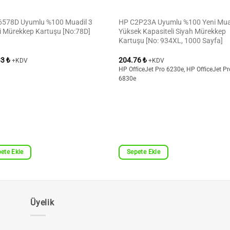
6578D Uyumlu %100 Muadil 3
HP C2P23A Uyumlu %100 Yeni Mua
i Mürekkep Kartuşu [No:78D]
Yüksek Kapasiteli Siyah Mürekkep
Kartuşu [No: 934XL, 1000 Sayfa]
33
₺
204.76
₺
+KDV
+KDV
HP OfficeJet Pro 6230e, HP OfficeJet Pr
6830e
ete Ekle
Sepete Ekle
Üyelik