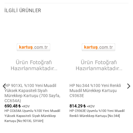
İLGILI ÜRÜNLER
HP 901XL %100 Yeni Muadil
HP No:344 %100 Yeni Renkli
Yüksek Kapasiteli Siyah
Muadil Mürekkep Kartuşu
Mürekkep Kartuşu (700 Sayfa,
C9363E
CC654A)
690.48
₺
814.29
₺
+KDV
+KDV
HP CC654A Uyumlu %100 Yeni Muadil
HP C9363E Uyumlu %100 Yeni Muadil
Yüksek Kapasiteli Siyah Mürekkep
Renkli Mürekkep Kartuşu [No:344]
Kartuşu [No:901XL SIYAH]