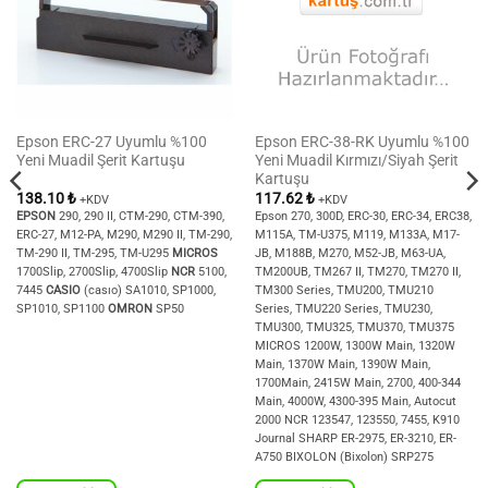
Epson ERC-27 Uyumlu %100
Epson ERC-38-RK Uyumlu %100
Yeni Muadil Şerit Kartuşu
Yeni Muadil Kırmızı/Siyah Şerit
Kartuşu
138.10
₺
117.62
₺
+KDV
+KDV
EPSON
290, 290 II, CTM-290, CTM-390,
Epson 270, 300D, ERC-30, ERC-34, ERC38,
ERC-27, M12-PA, M290, M290 II, TM-290,
M115A, TM-U375, M119, M133A, M17-
TM-290 II, TM-295, TM-U295
MICROS
JB, M188B, M270, M52-JB, M63-UA,
1700Slip, 2700Slip, 4700Slip
NCR
5100,
TM200UB, TM267 II, TM270, TM270 II,
7445
CASIO
(casıo) SA1010, SP1000,
TM300 Series, TMU200, TMU210
SP1010, SP1100
OMRON
SP50
Series, TMU220 Series, TMU230,
TMU300, TMU325, TMU370, TMU375
MICROS 1200W, 1300W Main, 1320W
Main, 1370W Main, 1390W Main,
1700Main, 2415W Main, 2700, 400-344
Main, 4000W, 4300-395 Main, Autocut
2000 NCR 123547, 123550, 7455, K910
Journal SHARP ER-2975, ER-3210, ER-
A750 BIXOLON (Bixolon) SRP275