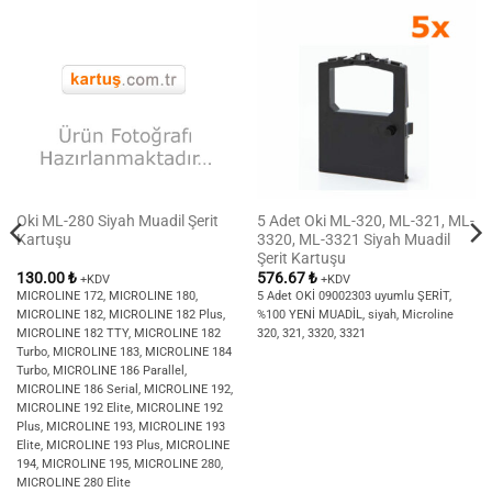
Oki ML-280 Siyah Muadil Şerit
5 Adet Oki ML-320, ML-321, ML-
Kartuşu
3320, ML-3321 Siyah Muadil
Şerit Kartuşu
130.00
₺
576.67
₺
+KDV
+KDV
MICROLINE 172, MICROLINE 180,
5 Adet OKİ 09002303 uyumlu ŞERİT,
MICROLINE 182, MICROLINE 182 Plus,
%100 YENİ MUADİL, siyah, Microline
MICROLINE 182 TTY, MICROLINE 182
320, 321, 3320, 3321
Turbo, MICROLINE 183, MICROLINE 184
Turbo, MICROLINE 186 Parallel,
MICROLINE 186 Serial, MICROLINE 192,
MICROLINE 192 Elite, MICROLINE 192
Plus, MICROLINE 193, MICROLINE 193
Elite, MICROLINE 193 Plus, MICROLINE
194, MICROLINE 195, MICROLINE 280,
MICROLINE 280 Elite