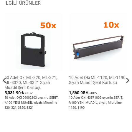
İLGILI ÜRÜNLER
50 Adet Oki ML-320, ML-321,
10 Adet Oki ML-1120, ML-1190
ML-3320, ML-3321 Siyah
Siyah Muadil Şerit Kartuşu
Muadil Şerit Kartuşu
5,031.90
₺
1,560.95
₺
+KDV
+KDV
50 Adet OKİ 09002303 uyumlu ŞERİT,
10 Adet OKİ 43571802 uyumlu ŞERİT,
%100 YENİ MUADİL, siyah, Microline
%100 YENİ MUADİL, siyah, Microline
320, 321, 3320, 3321
1120, 1190