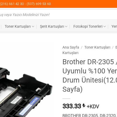
(216) 661 42 30 - (507) 699 53 60
Toner Kartuşları
Şerit Kartuşları
Fotokopi Tonerleri
Yen
Ana Sayfa
/
Toner Kartuşları
/
Kartuşları
Brother DR-2305 
Uyumlu %100 Yen
Drum Ünitesi(12.
Sayfa)
333.33
₺
+KDV
BROTHER DR-2305, DR-2320, 