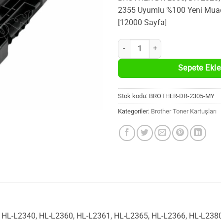
2355 Uyumlu %100 Yeni Muad
[12000 Sayfa]
Brother DR-2305 / DR-2355 Uyuml
Sepete Ekle
Stok kodu:
BROTHER-DR-2305-MY
Kategoriler:
Brother Toner Kartuşları
 HL-L2340, HL-L2360, HL-L2361, HL-L2365, HL-L2366, HL-L238