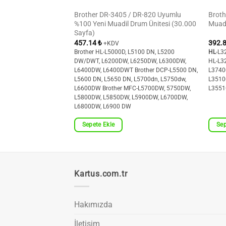
umlu %100 Yeni
Brother DR-3405 / DR-820 Uyumlu
Broth
Kartuşu (2200 Sayfa)
%100 Yeni Muadil Drum Ünitesi (30.000
Muadi
Sayfa)
457.14
₺
392.
+KDV
HL-3150CDN, HL-
Brother HL-L5000D, L5100 DN, L5200
HL
-L3
DW, HL-3180CDW
DW/DWT, L6200DW, L6250DW, L6300DW,
HL-L
CP-9020CDN,
L6400DW, L6400DWT Brother DCP-L5500 DN,
L3740
 MFC-9130, MFC-
L5600 DN, L5650 DN, L5700dn, L5750dw,
L3510
CDW, MFC-9340CDW
L6600DW Brother MFC-L5700DW, 5750DW,
L355
L5800DW, L5850DW, L5900DW, L6700DW,
L6800DW, L6900 DW
Sepete Ekle
Sep
Kartus.com.tr
Hakımızda
İletişim