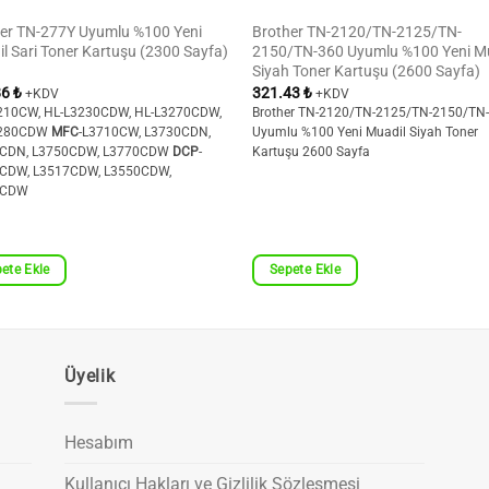
er TN-277Y Uyumlu %100 Yeni
Brother TN-2120/TN-2125/TN-
l Sari Toner Kartuşu (2300 Sayfa)
2150/TN-360 Uyumlu %100 Yeni M
Siyah Toner Kartuşu (2600 Sayfa)
86
₺
321.43
₺
+KDV
+KDV
210CW, HL-L3230CDW, HL-L3270CDW,
Brother TN-2120/TN-2125/TN-2150/TN
3280CDW
MFC
-L3710CW, L3730CDN,
Uyumlu %100 Yeni Muadil Siyah Toner
CDN, L3750CDW, L3770CDW
DCP
-
Kartuşu 2600 Sayfa
CDW, L3517CDW, L3550CDW,
1CDW
ete Ekle
Sepete Ekle
Üyelik
Hesabım
Kullanıcı Hakları ve Gizlilik Sözleşmesi