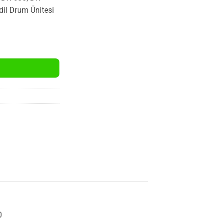
il Drum Ünitesi
u %100 Yeni Muadil Drum Ünitesi(12.000 Sayfa) adet
0