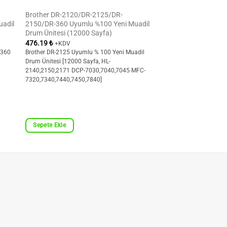
Brother DR-2120/DR-2125/DR-
uadil
2150/DR-360 Uyumlu %100 Yeni Muadil
Drum Ünitesi (12000 Sayfa)
476.19
₺
+KDV
-360
Brother DR-2125 Uyumlu % 100 Yeni Muadil
Drum Ünitesi [12000 Sayfa, HL-
2140,2150,2171 DCP-7030,7040,7045 MFC-
7320,7340,7440,7450,7840]
Sepete Ekle