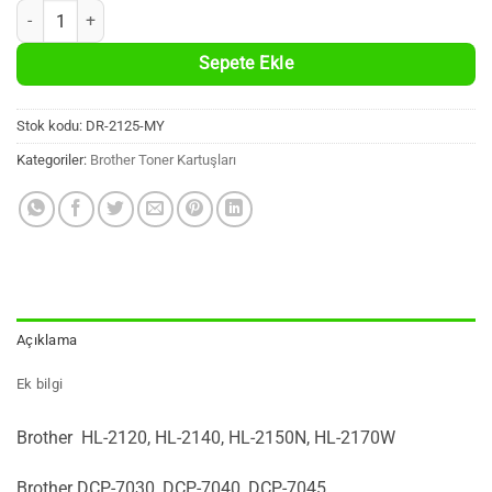
Brother DR-2120/DR-2125/DR-2150/DR-360 Uyumlu %100 Yeni Muadil 
Sepete Ekle
Stok kodu:
DR-2125-MY
Kategoriler:
Brother Toner Kartuşları
Açıklama
Ek bilgi
Brother HL-2120, HL-2140, HL-2150N, HL-2170W
Brother DCP-7030, DCP-7040, DCP-7045