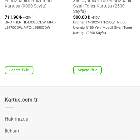
Yeni Muadil Kırmızı Toner
350 Uyumlu %100 Yeni Muadil
Kartuşu (9000 Sayfa)
Siyah Toner Kartuşu (2500
Sayfa)
711.90
₺
300.00
₺
+KDV
+KDV
BROTHER HL-L9310CDW,
MFC-
Brother TN-2025/TN-2000/TN-350
L9570CDW,
MFC-L8690CDW
Uyumlu %100 Yeni Muadil Siyah Toner
Kartuşu (2500 Sayfa)
Sepete Ekle
Sepete Ekle
Kartus.com.tr
Hakımızda
İletişim