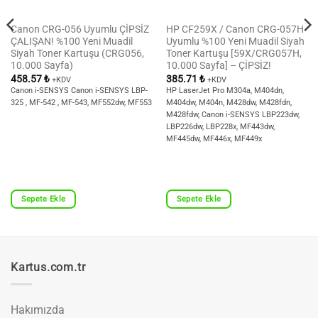
Canon CRG-056 Uyumlu ÇİPSİZ
HP CF259X / Canon CRG-057H
ÇALIŞAN! %100 Yeni Muadil
Uyumlu %100 Yeni Muadil Siyah
Siyah Toner Kartuşu (CRG056,
Toner Kartuşu [59X/CRG057H,
10.000 Sayfa)
10.000 Sayfa] – ÇİPSİZ!
458.57
₺
385.71
₺
+KDV
+KDV
Canon i-SENSYS Canon i-SENSYS LBP-
HP LaserJet Pro M304a, M404dn,
325 , MF-542 , MF-543, MF552dw, MF553
M404dw, M404n, M428dw, M428fdn,
M428fdw, Canon i-SENSYS LBP223dw,
LBP226dw, LBP228x, MF443dw,
MF445dw, MF446x, MF449x
Sepete Ekle
Sepete Ekle
Kartus.com.tr
Hakımızda