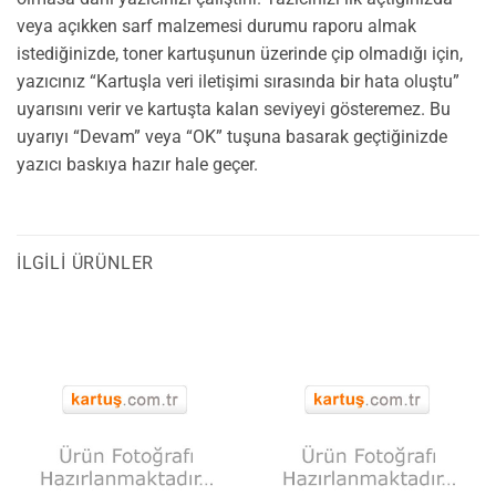
veya açıkken sarf malzemesi durumu raporu almak
istediğinizde, toner kartuşunun üzerinde çip olmadığı için,
yazıcınız “Kartuşla veri iletişimi sırasında bir hata oluştu”
uyarısını verir ve kartuşta kalan seviyeyi gösteremez. Bu
uyarıyı “Devam” veya “OK” tuşuna basarak geçtiğinizde
yazıcı baskıya hazır hale geçer.
İLGILI ÜRÜNLER