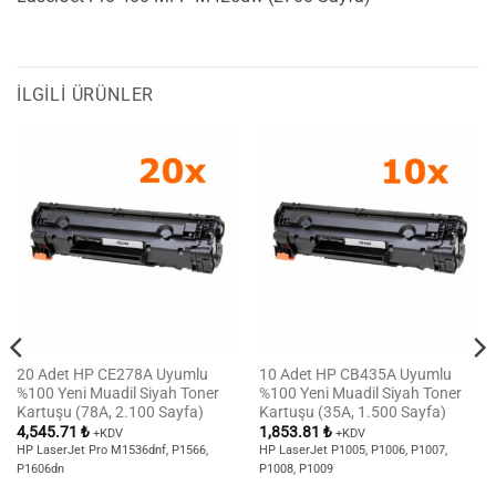
İLGILI ÜRÜNLER
20 Adet HP CE278A Uyumlu
10 Adet HP CB435A Uyumlu
%100 Yeni Muadil Siyah Toner
%100 Yeni Muadil Siyah Toner
Kartuşu (78A, 2.100 Sayfa)
Kartuşu (35A, 1.500 Sayfa)
4,545.71
₺
1,853.81
₺
+KDV
+KDV
HP LaserJet Pro M1536dnf, P1566,
HP LaserJet P1005, P1006, P1007,
P1606dn
P1008, P1009