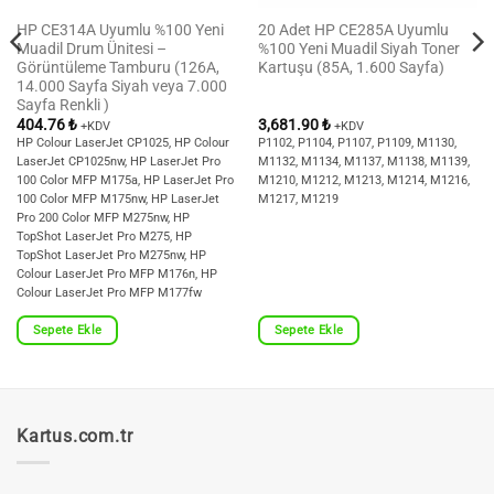
HP CE314A Uyumlu %100 Yeni
20 Adet HP CE285A Uyumlu
Muadil Drum Ünitesi –
%100 Yeni Muadil Siyah Toner
Görüntüleme Tamburu (126A,
Kartuşu (85A, 1.600 Sayfa)
14.000 Sayfa Siyah veya 7.000
Sayfa Renkli )
404.76
₺
3,681.90
₺
+KDV
+KDV
HP Colour LaserJet CP1025, HP Colour
P1102, P1104, P1107, P1109, M1130,
LaserJet CP1025nw, HP LaserJet Pro
M1132, M1134, M1137, M1138, M1139,
100 Color MFP M175a, HP LaserJet Pro
M1210, M1212, M1213, M1214, M1216,
100 Color MFP M175nw, HP LaserJet
M1217, M1219
Pro 200 Color MFP M275nw, HP
TopShot LaserJet Pro M275, HP
TopShot LaserJet Pro M275nw, HP
Colour LaserJet Pro MFP M176n, HP
Colour LaserJet Pro MFP M177fw
Sepete Ekle
Sepete Ekle
Kartus.com.tr