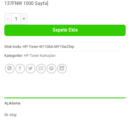
137FNW 1000 Sayfa]
10 Adet HP W1106A %100 Yeni Muadil Siyah Toner Kartuşu (106A, 1.00
Sepete Ekle
Stok kodu:
HP-Toner-W1106A-MY10wChip
Kategoriler:
HP Toner Kartuşları
Açıklama
Ek bilgi