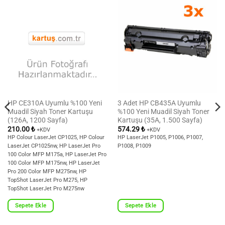
HP CE310A Uyumlu %100 Yeni
3 Adet HP CB435A Uyumlu
Muadil Siyah Toner Kartuşu
%100 Yeni Muadil Siyah Toner
(126A, 1200 Sayfa)
Kartuşu (35A, 1.500 Sayfa)
210.00
₺
574.29
₺
+KDV
+KDV
HP Colour LaserJet CP1025, HP Colour
HP LaserJet P1005, P1006, P1007,
LaserJet CP1025nw, HP LaserJet Pro
P1008, P1009
100 Color MFP M175a, HP LaserJet Pro
100 Color MFP M175nw, HP LaserJet
Pro 200 Color MFP M275nw, HP
TopShot LaserJet Pro M275, HP
TopShot LaserJet Pro M275nw
Sepete Ekle
Sepete Ekle