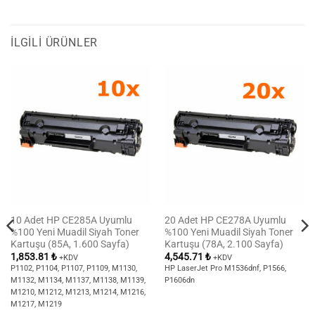
İLGILI ÜRÜNLER
10 Adet HP CE285A Uyumlu
20 Adet HP CE278A Uyumlu
%100 Yeni Muadil Siyah Toner
%100 Yeni Muadil Siyah Toner
Kartuşu (85A, 1.600 Sayfa)
Kartuşu (78A, 2.100 Sayfa)
1,853.81
₺
4,545.71
₺
+KDV
+KDV
P1102, P1104, P1107, P1109, M1130,
HP LaserJet Pro M1536dnf, P1566,
M1132, M1134, M1137, M1138, M1139,
P1606dn
M1210, M1212, M1213, M1214, M1216,
M1217, M1219