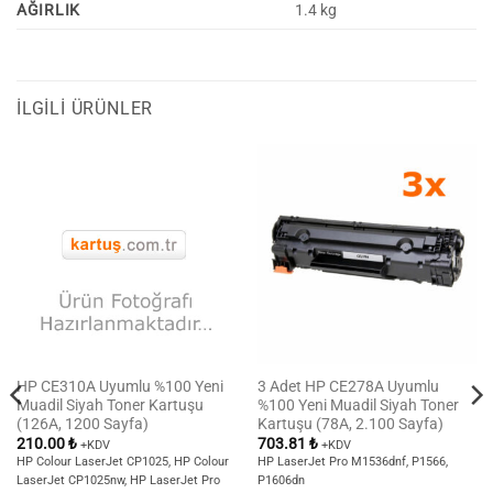
AĞIRLIK
1.4 kg
İLGILI ÜRÜNLER
HP CE310A Uyumlu %100 Yeni
3 Adet HP CE278A Uyumlu
Muadil Siyah Toner Kartuşu
%100 Yeni Muadil Siyah Toner
(126A, 1200 Sayfa)
Kartuşu (78A, 2.100 Sayfa)
210.00
₺
703.81
₺
+KDV
+KDV
HP Colour LaserJet CP1025, HP Colour
HP LaserJet Pro M1536dnf, P1566,
LaserJet CP1025nw, HP LaserJet Pro
P1606dn