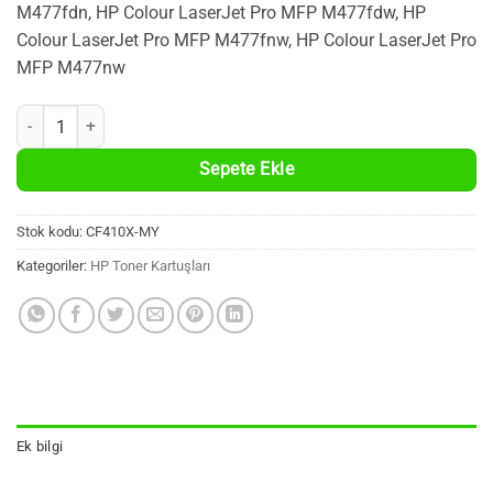
M477fdn, HP Colour LaserJet Pro MFP M477fdw, HP
Colour LaserJet Pro MFP M477fnw, HP Colour LaserJet Pro
MFP M477nw
HP CF410X Uyumlu %100 Yeni Siyah Muadil Toner Kartuşu (410X, 650
Sepete Ekle
Stok kodu:
CF410X-MY
Kategoriler:
HP Toner Kartuşları
Ek bilgi