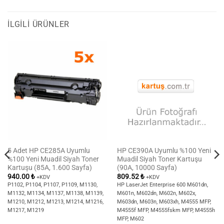
İLGILI ÜRÜNLER
5 Adet HP CE285A Uyumlu
HP CE390A Uyumlu %100 Yeni
%100 Yeni Muadil Siyah Toner
Muadil Siyah Toner Kartuşu
Kartuşu (85A, 1.600 Sayfa)
(90A, 10000 Sayfa)
940.00
₺
809.52
₺
+KDV
+KDV
P1102, P1104, P1107, P1109, M1130,
HP LaserJet Enterprise 600 M601dn,
M1132, M1134, M1137, M1138, M1139,
M601n, M602dn, M602n, M602x,
M1210, M1212, M1213, M1214, M1216,
M603dn, M603n, M603xh, M4555 MFP,
M1217, M1219
M4555f MFP, M4555fskm MFP, M4555h
MFP, M602