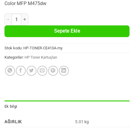
Color MFP M475dw
HP CE410X Uyumlu %100 Yeni Muadil Siyah Toner Kartuşu (305X, 4.00
Sepete Ekle
Stok kodu:
HP-TONER-CE410A-my
Kategoriler:
HP Toner Kartuşları
Ek bilgi
AĞIRLIK
5.01 kg