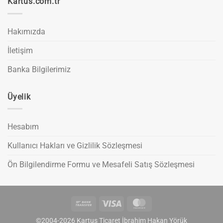
Kartus.com.tr
Hakımızda
İletişim
Banka Bilgilerimiz
Üyelik
Hesabım
Kullanıcı Hakları ve Gizlilik Sözleşmesi
Ön Bilgilendirme Formu ve Mesafeli Satış Sözleşmesi
Bank
Visa
MasterCard
Transfer
©2004-2026 Kartuş Ticaret İbrahim Hakan Yörük