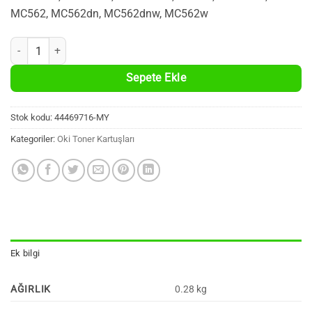
MC562, MC562dn, MC562dnw, MC562w
OKI C310, C330, C510, C511, C530, C531, MC351, MC352, MC361, MC
Sepete Ekle
Stok kodu:
44469716-MY
Kategoriler:
Oki Toner Kartuşları
Ek bilgi
AĞIRLIK
0.28 kg