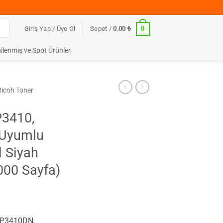
0
Giriş Yap / Üye Ol
Sepet /
0.00
₺
ilenmiş ve Spot Ürünler
Ricoh Toner
P3410,
 Uyumlu
 Siyah
000 Sayfa)
SP3410DN,