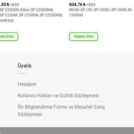
3.33
₺
604.76
₺
+KDV
+KDV
o SP C250DN, Aficio SP C250DNW,
RICOH SP-150, SP-150SU, SP-150W, SP-
o SP C250SF, SP C250DN, SP C250DNW,
150SUW
260SFNW
ete Ekle
Sepete Ekle
Üyelik
Hesabım
Kullanıcı Hakları ve Gizlilik Sözleşmesi
Ön Bilgilendirme Formu ve Mesafeli Satış
Sözleşmesi
k