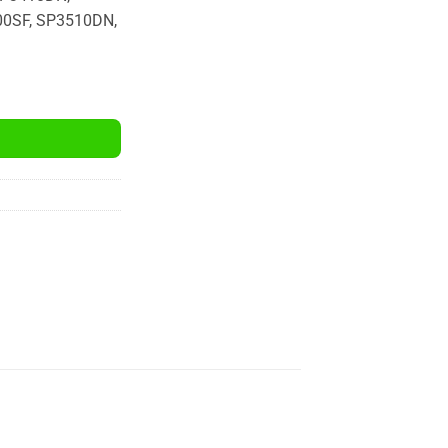
0SF, SP3510DN,
P3510 Uyumlu %100 Yeni Muadil Siyah Toner Kartuşu (5000 Sayfa) adet