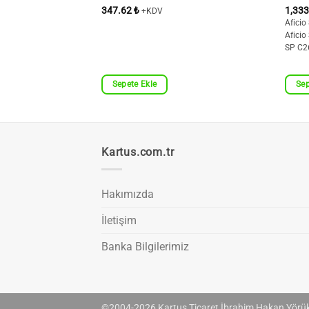
347.62
₺
1,33
+KDV
icio SP C250DNW,
Afici
P C250DN, SP C250DNW,
Afici
SP C
Sepete Ekle
Sep
Kartus.com.tr
Hakımızda
İletişim
Banka Bilgilerimiz
©2004-2026 Kartuş Ticaret İbrahim Hakan Yörü