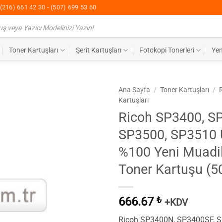
(216) 661 42 30 - (507) 699 53 60
Toner Kartuşları
Şerit Kartuşları
Fotokopi Tonerleri
Yen
Ana Sayfa
/
Toner Kartuşları
/
Kartuşları
Ricoh SP3400, S
SP3500, SP3510
%100 Yeni Muadil
Toner Kartuşu (5
666.67
₺
+KDV
Ricoh SP3400N, SP3400SF, 