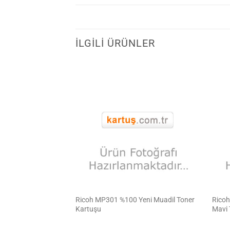
İLGILI ÜRÜNLER
00 Yeni Muadil Sarı
Ricoh MP301 %100 Yeni Muadil Toner
Ricoh
0 Sayfa)
Kartuşu
Mavi 