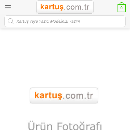
İçeriğe
0
atla
Products
search