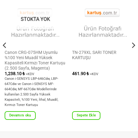
STOKTA YOK
Canon CRG-075HM Uyumlu
TN-279XL SARI TONER
%100 Yeni Muadil Yüksek
KARTUŞU
Kapasiteli Kırmızı Toner Kartuşu
(2.500 Sayfa, Magenta)
1,238.10
₺
461.90
₺
+KDV
+KDV
Canon i-SENSYS LBP-646Cdw, LBP-
647Cdw ve Canon i-SENSYS MF-
664Cdw, MF-667Cdw Modellerinde
kullanılan 2.500 Sayfa Yüksek
Kapasiteli, %100 Yeni, İthal, Muadil,
Kırmızı Toner Kartuşu
Devamını oku
Sepete Ekle