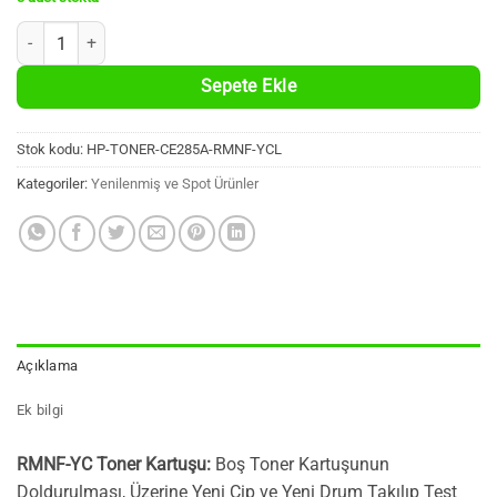
HP CE285A, CB435A, CB436A, Canon CRG-712, CRG-725 Uyumlu, RMNF-YC 
Sepete Ekle
Stok kodu:
HP-TONER-CE285A-RMNF-YCL
Kategoriler:
Yenilenmiş ve Spot Ürünler
Açıklama
Ek bilgi
RMNF-YC Toner Kartuşu:
Boş Toner Kartuşunun
Doldurulması, Üzerine Yeni Çip ve Yeni Drum Takılıp Test