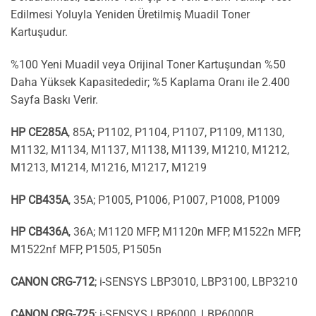
Edilmesi Yoluyla Yeniden Üretilmiş Muadil Toner
Kartuşudur.
%100 Yeni Muadil veya Orijinal Toner Kartuşundan %50
Daha Yüksek Kapasitededir; %5 Kaplama Oranı ile 2.400
Sayfa Baskı Verir.
HP CE285A
, 85A; P1102, P1104, P1107, P1109, M1130,
M1132, M1134, M1137, M1138, M1139, M1210, M1212,
M1213, M1214, M1216, M1217, M1219
HP CB435A
, 35A; P1005, P1006, P1007, P1008, P1009
HP CB436A
, 36A; M1120 MFP, M1120n MFP, M1522n MFP,
M1522nf MFP, P1505, P1505n
CANON CRG-712
; i-SENSYS LBP3010, LBP3100, LBP3210
CANON CRG-725
; i-SENSYS LBP6000, LBP6000B,