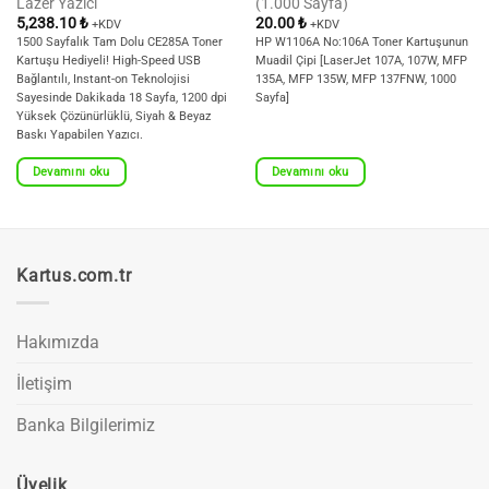
Lazer Yazıcı
(1.000 Sayfa)
5,238.10
₺
20.00
₺
+KDV
+KDV
1500 Sayfalık Tam Dolu CE285A Toner
HP W1106A No:106A Toner Kartuşunun
Kartuşu Hediyeli! High-Speed USB
Muadil Çipi [LaserJet 107A, 107W, MFP
Bağlantılı, Instant-on Teknolojisi
135A, MFP 135W, MFP 137FNW, 1000
Sayesinde Dakikada 18 Sayfa, 1200 dpi
Sayfa]
Yüksek Çözünürlüklü, Siyah & Beyaz
Baskı Yapabilen Yazıcı.
Devamını oku
Devamını oku
Kartus.com.tr
Hakımızda
İletişim
Banka Bilgilerimiz
Üyelik