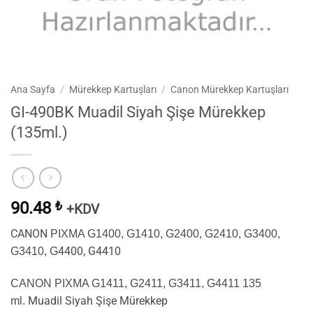
Ana Sayfa
/
Mürekkep Kartuşları
/
Canon Mürekkep Kartuşları
GI-490BK Muadil Siyah Şişe Mürekkep
(135ml.)
90.48
₺
+KDV
CANON
PIXMA G1400, G1410, G2400, G2410, G3400,
4400, G4410
G3410, G
CANON PIXMA G1411, G2411, G3411, G4411 135
Muadil Siyah Şişe Mürekkep
ml.