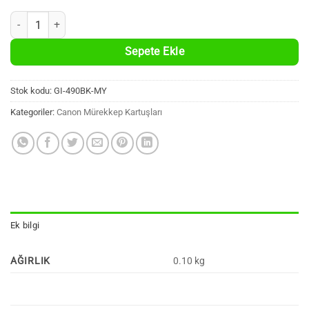
GI-490BK Muadil Siyah Şişe Mürekkep (135ml.) adet
Sepete Ekle
Stok kodu:
GI-490BK-MY
Kategoriler:
Canon Mürekkep Kartuşları
Ek bilgi
AĞIRLIK
0.10 kg