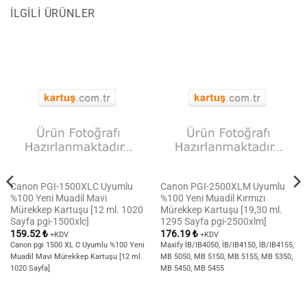
İLGILI ÜRÜNLER
Canon PGI-1500XLC Uyumlu
Canon PGI-2500XLM Uyumlu
%100 Yeni Muadil Mavi
%100 Yeni Muadil Kırmızı
Mürekkep Kartuşu [12 ml. 1020
Mürekkep Kartuşu [19,30 ml.
Sayfa pgi-1500xlc]
1295 Sayfa pgi-2500xlm]
159.52
₺
176.19
₺
+KDV
+KDV
Canon pgi 1500 XL C Uyumlu %100 Yeni
Maxify İB/IB4050, İB/IB4150, İB/IB4155,
Muadil Mavi Mürekkep Kartuşu [12 ml.
MB 5050, MB 5150, MB 5155, MB 5350,
1020 Sayfa]
MB 5450, MB 5455