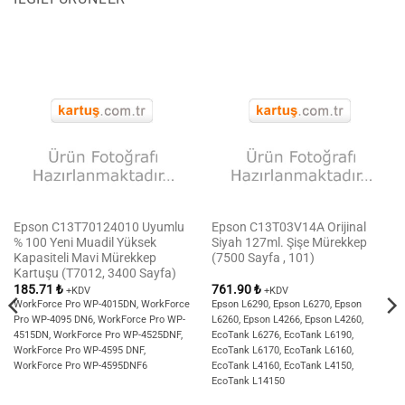
Epson C13T70124010 Uyumlu
Epson C13T03V14A Orijinal
% 100 Yeni Muadil Yüksek
Siyah 127ml. Şişe Mürekkep
Kapasiteli Mavi Mürekkep
(7500 Sayfa , 101)
Kartuşu (T7012, 3400 Sayfa)
185.71
₺
761.90
₺
+KDV
+KDV
WorkForce Pro WP-4015DN, WorkForce
Epson L6290, Epson L6270, Epson
Pro WP-4095 DN6, WorkForce Pro WP-
L6260, Epson L4266, Epson L4260,
4515DN, WorkForce Pro WP-4525DNF,
EcoTank L6276, EcoTank L6190,
WorkForce Pro WP-4595 DNF,
EcoTank L6170, EcoTank L6160,
WorkForce Pro WP-4595DNF6
EcoTank L4160, EcoTank L4150,
EcoTank L14150