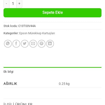
Epson C13T03V44A Orijinal Sarı 70ml. Şişe Mürekkep (4500 Sayfa, 10
Sepete Ekle
Stok kodu:
C13T03V44A
Kategoriler:
Epson Mürekkep Kartuşları
Ek bilgi
AĞIRLIK
0.25 kg
İLGILI ÜRÜNLER