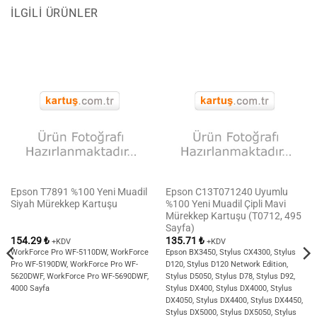
İLGILI ÜRÜNLER
Epson T7891 %100 Yeni Muadil
Epson C13T071240 Uyumlu
Siyah Mürekkep Kartuşu
%100 Yeni Muadil Çipli Mavi
Mürekkep Kartuşu (T0712, 495
Sayfa)
154.29
₺
135.71
₺
+KDV
+KDV
WorkForce Pro WF-5110DW, WorkForce
Epson BX3450, Stylus CX4300, Stylus
Pro WF-5190DW, WorkForce Pro WF-
D120, Stylus D120 Network Edition,
5620DWF, WorkForce Pro WF-5690DWF,
Stylus D5050, Stylus D78, Stylus D92,
4000 Sayfa
Stylus DX400, Stylus DX4000, Stylus
DX4050, Stylus DX4400, Stylus DX4450,
Stylus DX5000, Stylus DX5050, Stylus