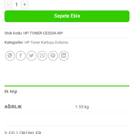
HP CE320A Uyumlu %100 Yeni Siyah Muadil Toner Kartuşu (128A, 200
Sepete Ekle
Stok kodu:
HP-TONER-CE320A-MY
Kategoriler:
HP Toner Kartuşu Dolumu
Ek bilgi
AĞIRLIK
1.55 kg
İLGILI ÜRÜNLER