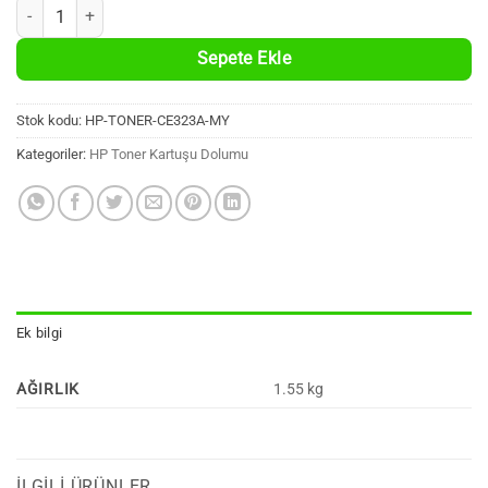
HP CE323A Uyumlu %100 Yeni Kırmızı Muadil Toner Kartuşu (128A, 13
Sepete Ekle
Stok kodu:
HP-TONER-CE323A-MY
Kategoriler:
HP Toner Kartuşu Dolumu
Ek bilgi
AĞIRLIK
1.55 kg
İLGILI ÜRÜNLER