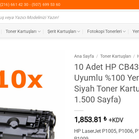
(216) 661 42 30 - (507) 699 53 60
Toner Kartuşları
Şerit Kartuşları
Fotokopi Tonerleri
Yen
Ana Sayfa
/
Toner Kartuşları
/
10 Adet HP CB4
Uyumlu %100 Yen
Siyah Toner Kart
1.500 Sayfa)
1,853.81
₺
+KDV
HP LaserJet P1005, P1006, P
P1009