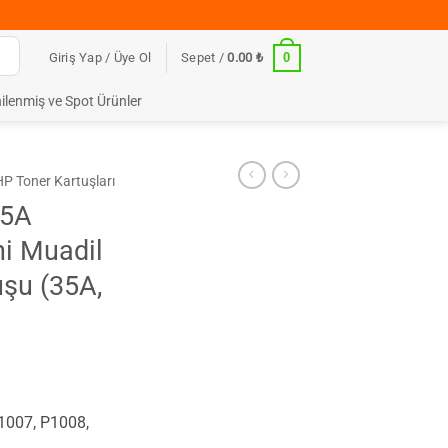
0
Giriş Yap / Üye Ol
Sepet /
0.00
₺
ilenmiş ve Spot Ürünler
HP Toner Kartuşları
35A
i Muadil
uşu (35A,
1007, P1008,