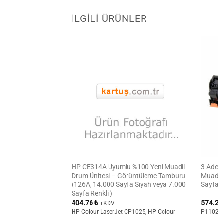
İLGILI ÜRÜNLER
A Uyumlu %100 Yeni
HP CE314A Uyumlu %100 Yeni Muadil
3 Ad
 Kartuşu (36A, 2.000
Drum Ünitesi – Görüntüleme Tamburu
Muadi
(126A, 14.000 Sayfa Siyah veya 7.000
Sayfa
Sayfa Renkli )
404.76
₺
574.
+KDV
HP Colour LaserJet CP1025, HP Colour
P1102