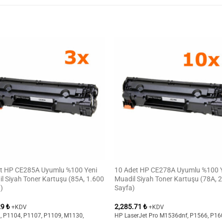
et HP CE285A Uyumlu %100 Yeni
10 Adet HP CE278A Uyumlu %100 
l Siyah Toner Kartuşu (85A, 1.600
Muadil Siyah Toner Kartuşu (78A, 
)
Sayfa)
29
₺
2,285.71
₺
+KDV
+KDV
, P1104, P1107, P1109, M1130,
HP LaserJet Pro M1536dnf, P1566, P1