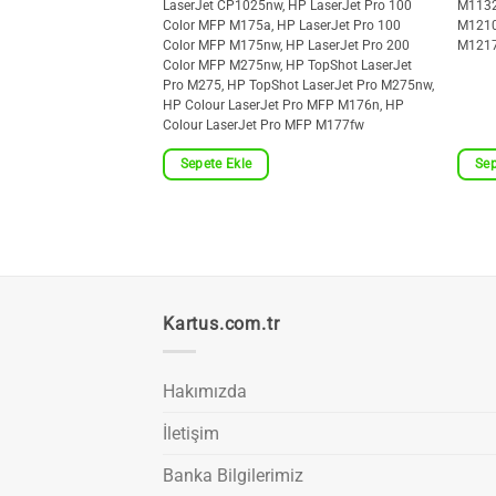
LaserJet CP1025nw, HP LaserJet Pro 100
M1132
Color MFP M175a, HP LaserJet Pro 100
M1210
Color MFP M175nw, HP LaserJet Pro 200
M1217
Color MFP M275nw, HP TopShot LaserJet
Pro M275, HP TopShot LaserJet Pro M275nw,
HP Colour LaserJet Pro MFP M176n, HP
Colour LaserJet Pro MFP M177fw
0, M1120n, M1522n,
Sepete Ekle
Sep
P1505n
Kartus.com.tr
Hakımızda
İletişim
Banka Bilgilerimiz