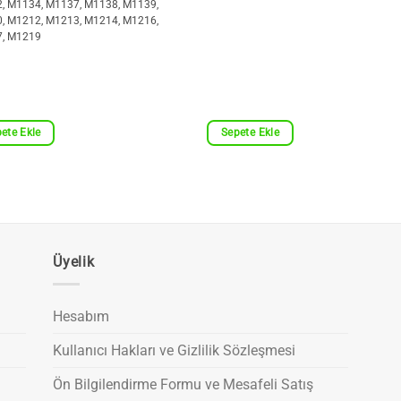
, M1134, M1137, M1138, M1139,
, M1212, M1213, M1214, M1216,
, M1219
ete Ekle
Sepete Ekle
Üyelik
Hesabım
Kullanıcı Hakları ve Gizlilik Sözleşmesi
Ön Bilgilendirme Formu ve Mesafeli Satış