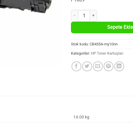
10 Adet HP CB435A Uyumlu %100 Y
Sepete Ekle
Stok kodu:
CB435A-my10nn
Kategoriler:
HP Toner Kartuşları
14.00 kg