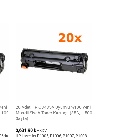
Yeni
20 Adet HP CB435A Uyumlu %100 Yeni
2.100
Muadil Siyah Toner Kartuşu (35A, 1.500
Sayfa)
3,681.90
₺
+KDV
606dn
HP LaserJet P1005, P1006, P1007, P1008,