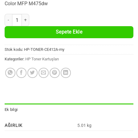
Color MFP M475dw
HP CE412A Uyumlu %100 Yeni Muadil Sarı Toner Kartuşu (305A, 2.600
Sepete Ekle
Stok kodu:
HP-TONER-CE412A-my
Kategoriler:
HP Toner Kartuşları
Ek bilgi
AĞIRLIK
5.01 kg