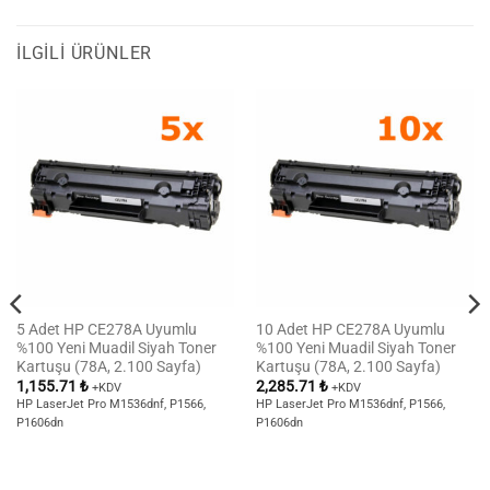
İLGILI ÜRÜNLER
5 Adet HP CE278A Uyumlu
10 Adet HP CE278A Uyumlu
%100 Yeni Muadil Siyah Toner
%100 Yeni Muadil Siyah Toner
Kartuşu (78A, 2.100 Sayfa)
Kartuşu (78A, 2.100 Sayfa)
1,155.71
₺
2,285.71
₺
+KDV
+KDV
HP LaserJet Pro M1536dnf, P1566,
HP LaserJet Pro M1536dnf, P1566,
P1606dn
P1606dn