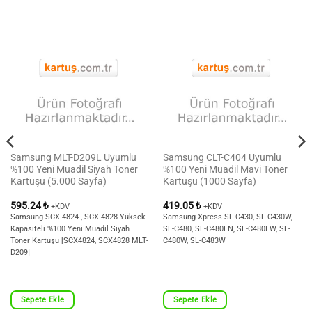
Samsung MLT-D209L Uyumlu
Samsung CLT-C404 Uyumlu
%100 Yeni Muadil Siyah Toner
%100 Yeni Muadil Mavi Toner
Kartuşu (5.000 Sayfa)
Kartuşu (1000 Sayfa)
595.24
₺
419.05
₺
+KDV
+KDV
Samsung SCX-4824 , SCX-4828 Yüksek
Samsung Xpress SL-C430, SL-C430W,
Kapasiteli %100 Yeni Muadil Siyah
SL-C480, SL-C480FN, SL-C480FW, SL-
Toner Kartuşu [SCX4824, SCX4828 MLT-
C480W, SL-C483W
D209]
Sepete Ekle
Sepete Ekle