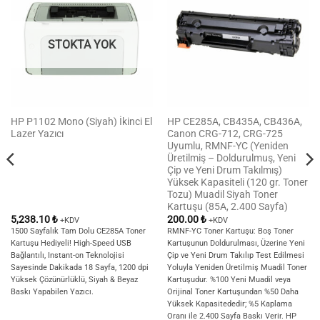
STOKTA YOK
HP P1102 Mono (Siyah) İkinci El
HP CE285A, CB435A, CB436A,
Lazer Yazıcı
Canon CRG-712, CRG-725
Uyumlu, RMNF-YC (Yeniden
Üretilmiş – Doldurulmuş, Yeni
Çip ve Yeni Drum Takılmış)
Yüksek Kapasiteli (120 gr. Toner
Tozu) Muadil Siyah Toner
Kartuşu (85A, 2.400 Sayfa)
5,238.10
₺
200.00
₺
+KDV
+KDV
1500 Sayfalık Tam Dolu CE285A Toner
RMNF-YC Toner Kartuşu: Boş Toner
Kartuşu Hediyeli! High-Speed USB
Kartuşunun Doldurulması, Üzerine Yeni
Bağlantılı, Instant-on Teknolojisi
Çip ve Yeni Drum Takılıp Test Edilmesi
Sayesinde Dakikada 18 Sayfa, 1200 dpi
Yoluyla Yeniden Üretilmiş Muadil Toner
Yüksek Çözünürlüklü, Siyah & Beyaz
Kartuşudur. %100 Yeni Muadil veya
Baskı Yapabilen Yazıcı.
Orijinal Toner Kartuşundan %50 Daha
Yüksek Kapasitededir; %5 Kaplama
Oranı ile 2.400 Sayfa Baskı Verir. HP