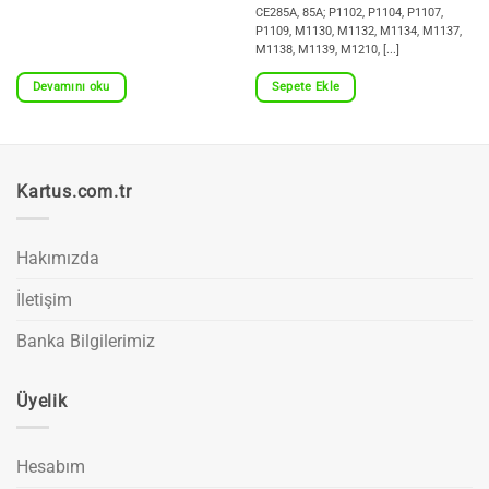
CE285A, 85A; P1102, P1104, P1107,
P1109, M1130, M1132, M1134, M1137,
M1138, M1139, M1210, [...]
Devamını oku
Sepete Ekle
Kartus.com.tr
Hakımızda
İletişim
Banka Bilgilerimiz
Üyelik
Hesabım