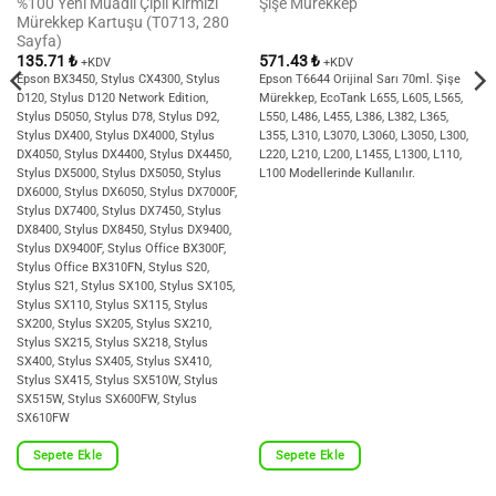
%100 Yeni Muadil Çipli Kırmızı
Şişe Mürekkep
Mürekkep Kartuşu (T0713, 280
Sayfa)
135.71
₺
571.43
₺
+KDV
+KDV
Epson BX3450, Stylus CX4300, Stylus
Epson T6644 Orijinal Sarı 70ml. Şişe
D120, Stylus D120 Network Edition,
Mürekkep, EcoTank L655, L605, L565,
Stylus D5050, Stylus D78, Stylus D92,
L550, L486, L455, L386, L382, L365,
Stylus DX400, Stylus DX4000, Stylus
L355, L310, L3070, L3060, L3050, L300,
DX4050, Stylus DX4400, Stylus DX4450,
L220, L210, L200, L1455, L1300, L110,
Stylus DX5000, Stylus DX5050, Stylus
L100 Modellerinde Kullanılır.
DX6000, Stylus DX6050, Stylus DX7000F,
Stylus DX7400, Stylus DX7450, Stylus
DX8400, Stylus DX8450, Stylus DX9400,
Stylus DX9400F, Stylus Office BX300F,
Stylus Office BX310FN, Stylus S20,
Stylus S21, Stylus SX100, Stylus SX105,
Stylus SX110, Stylus SX115, Stylus
SX200, Stylus SX205, Stylus SX210,
Stylus SX215, Stylus SX218, Stylus
SX400, Stylus SX405, Stylus SX410,
Stylus SX415, Stylus SX510W, Stylus
SX515W, Stylus SX600FW, Stylus
SX610FW
Sepete Ekle
Sepete Ekle