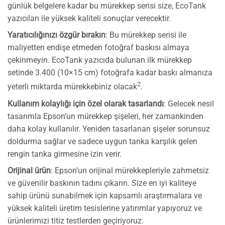
günlük belgelere kadar bu mürekkep serisi size, EcoTank
yazıcıları ile yüksek kaliteli sonuçlar verecektir.
Yaratıcılığınızı özgür bırakın
: Bu mürekkep serisi ile
maliyetten endişe etmeden fotoğraf baskısı almaya
çekinmeyin. EcoTank yazıcıda bulunan ilk mürekkep
setinde 3.400 (10×15 cm) fotoğrafa kadar baskı almanıza
2
yeterli miktarda mürekkebiniz olacak
.
Kullanım kolaylığı için özel olarak tasarlandı
: Gelecek nesil
tasarımla Epson’un mürekkep şişeleri, her zamankinden
daha kolay kullanılır. Yeniden tasarlanan şişeler sorunsuz
doldurma sağlar ve sadece uygun tanka karşılık gelen
rengin tanka girmesine izin verir.
Orijinal ürün
: Epson’un orijinal mürekkepleriyle zahmetsiz
ve güvenilir baskının tadını çıkarın. Size en iyi kaliteye
sahip ürünü sunabilmek için kapsamlı araştırmalara ve
yüksek kaliteli üretim tesislerine yatırımlar yapıyoruz ve
ürünlerimizi titiz testlerden geçiriyoruz.