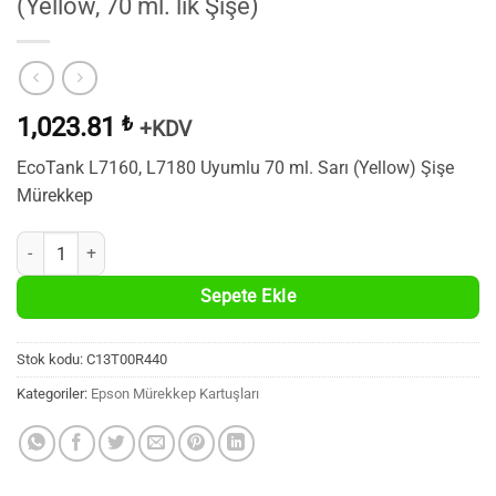
(Yellow, 70 ml. lik Şişe)
1,023.81
₺
+KDV
EcoTank L7160, L7180 Uyumlu 70 ml. Sarı (Yellow) Şişe
Mürekkep
Epson 106 Eco Tank Sarı Mürekkep (Yellow, 70 ml. lik Şişe) adet
Sepete Ekle
Stok kodu:
C13T00R440
Kategoriler:
Epson Mürekkep Kartuşları