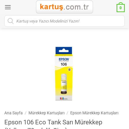
İçeriğe
0
atla
Products
search
Ana Sayfa
/
Mürekkep Kartuşları
/
Epson Mürekkep Kartuşları
Epson 106 Eco Tank Sarı Mürekkep