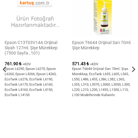
Epson C13T03V14A Orijinal
Epson T6644 Orijinal Sarı 70ml.
Siyah 127ml. Şişe Mürekkep
Şişe Mürekkep
(7500 Sayfa , 101)
761.90
₺
571.43
₺
+KDV
+KDV
Epson L6290, Epson L6270, Epson
Epson T6644 Orijinal Sarı 70ml. Şişe
L6260, Epson L4266, Epson L4260,
Mürekkep, EcoTank L655, L605, L565,
EcoTank L6276, EcoTank L6190,
L550, L486, L455, L386, L382, L365,
EcoTank L6170, EcoTank L6160,
L355, L310, L3070, L3060, L3050, L300,
EcoTank L4160, EcoTank L4150,
L220, L210, L200, L1455, L1300, L110,
EcoTank L14150
L100 Modellerinde Kullanılır.