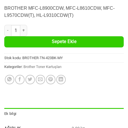
BROTHER MFC-L8900CDW, MFC-L8610CDW, MFC-
L9570CDW(T), HL-L9310CDW(T)
BROTHER TN-423BK Uyumlu %100 Yeni Siyah Muadil Toner Kartuşu a
Sepete Ekle
Stok kodu:
BROTHER-TN-423BK-MY
Kategoriler:
Brother Toner Kartuşları
Ek bilgi