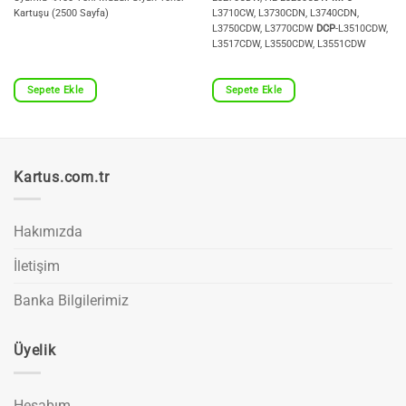
Kartuşu (2500 Sayfa)
L3710CW, L3730CDN, L3740CDN,
L3750CDW, L3770CDW
DCP
-L3510CDW,
L3517CDW, L3550CDW, L3551CDW
Sepete Ekle
Sepete Ekle
Kartus.com.tr
Hakımızda
İletişim
Banka Bilgilerimiz
Üyelik
Hesabım