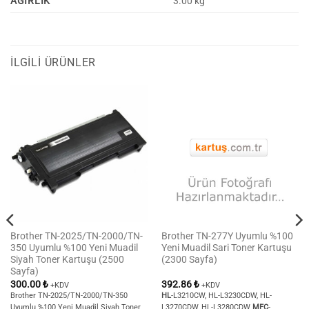
AĞIRLIK
3.00 kg
İLGILI ÜRÜNLER
Brother TN-2025/TN-2000/TN-
Brother TN-277Y Uyumlu %100
350 Uyumlu %100 Yeni Muadil
Yeni Muadil Sari Toner Kartuşu
Siyah Toner Kartuşu (2500
(2300 Sayfa)
Sayfa)
300.00
₺
392.86
₺
+KDV
+KDV
Brother TN-2025/TN-2000/TN-350
HL
-L3210CW, HL-L3230CDW, HL-
Uyumlu %100 Yeni Muadil Siyah Toner
L3270CDW, HL-L3280CDW
MFC
-