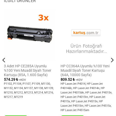
İLGILI ÜRÜNLER
3 Adet HP CE285A Uyumlu
HP CC364A Uyumlu %100 Yeni
%100 Yeni Muadil Siyah Toner
Muadil Siyah Toner Kartuşu
Kartuşu (85A, 1.600 Sayfa)
(64A, 10000 Sayfa)
574.29
₺
809.52
₺
+KDV
+KDV
P1102, P1104, P1107, P1109, M1130,
HP LaserJet P4014, HP LaserJet
M1132, M1134, M1137, M1138, M1139,
P4014dn, HP LaserJet P4014n, HP
M1210, M1212, M1213, M1214, M1216,
LaserJet P4015dn, HP LaserJet P4015n,
M1217, M1219
HP LaserJet P4015tn, HP LaserJet
P4015x, HP LaserJet P4515n, HP
LaserJet P4515tn, HP LaserJet P4515x,
HP LaserJet P4515xm