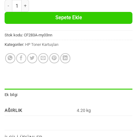
3 Adet HP CF283A Uyumlu %100 Yeni Muadil Siyah Toner Kartuşu (83A
Sepete Ekle
Stok kodu:
CF283A-my03nn
Kategoriler:
HP Toner Kartuşları
Ek bilgi
AĞIRLIK
4.20 kg