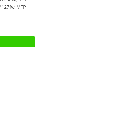
M127fw, MFP
ni Muadil Siyah Toner Kartuşu (83A, 1.500 Sayfa) adet