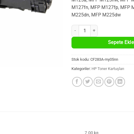
M127fn, MFP M127fp, MFP 
M225dn, MFP M225dw
5 Adet HP CF283A Uyumlu %100 Ye
Sepete Ekle
Stok kodu:
CF283A-my05nn
Kategoriler:
HP Toner Kartuşları
7.00 kg