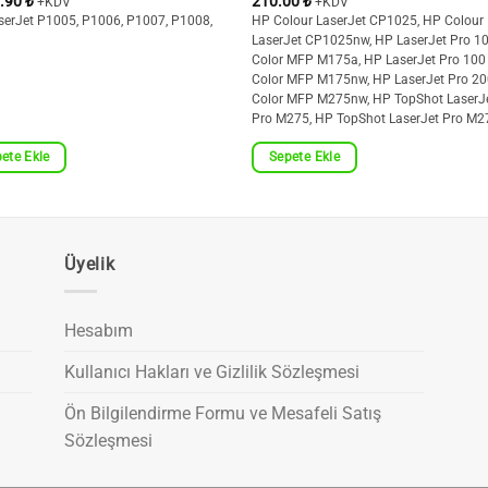
1.90
₺
210.00
₺
+KDV
+KDV
serJet P1005, P1006, P1007, P1008,
HP Colour LaserJet CP1025, HP Colour
9
LaserJet CP1025nw, HP LaserJet Pro 1
Color MFP M175a, HP LaserJet Pro 100
Color MFP M175nw, HP LaserJet Pro 2
Color MFP M275nw, HP TopShot LaserJ
Pro M275, HP TopShot LaserJet Pro M
ete Ekle
Sepete Ekle
Üyelik
Hesabım
Kullanıcı Hakları ve Gizlilik Sözleşmesi
Ön Bilgilendirme Formu ve Mesafeli Satış
Sözleşmesi