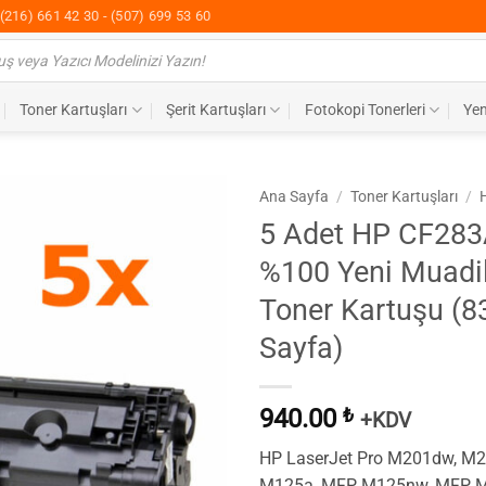
(216) 661 42 30 - (507) 699 53 60
Toner Kartuşları
Şerit Kartuşları
Fotokopi Tonerleri
Yen
Ana Sayfa
/
Toner Kartuşları
/
5 Adet HP CF28
%100 Yeni Muadil
Toner Kartuşu (8
Sayfa)
940.00
₺
+KDV
HP LaserJet Pro M201dw, M
M125a, MFP M125nw, MFP 