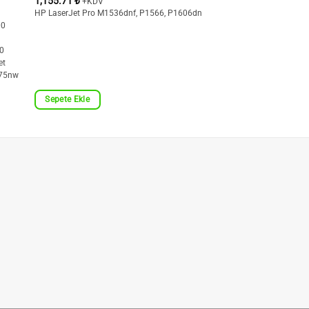
1,155.71
₺
+KDV
HP LaserJet Pro M1536dnf, P1566, P1606dn
00
00
et
275nw
Sepete Ekle