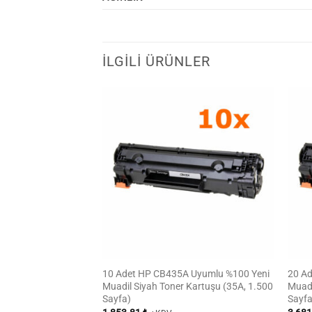
İLGILI ÜRÜNLER
A Uyumlu %100 Yeni
10 Adet HP CB435A Uyumlu %100 Yeni
20 A
 Kartuşu (78A, 2.100
Muadil Siyah Toner Kartuşu (35A, 1.500
Muadi
Sayfa)
Sayfa