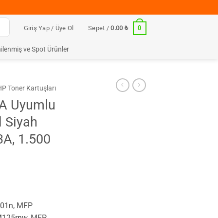
0
Giriş Yap / Üye Ol
Sepet /
0.00
₺
ilenmiş ve Spot Ürünler
HP Toner Kartuşları
3A Uyumlu
 Siyah
3A, 1.500
201n, MFP
M125rnw, MFP