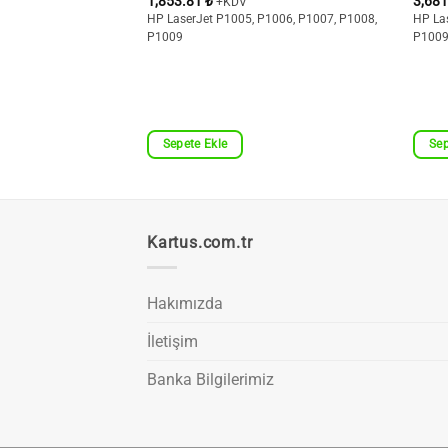
1,853.81
₺
3,68
+KDV
36dnf, P1566, P1606dn
HP LaserJet P1005, P1006, P1007, P1008,
HP La
P1009
P100
Sepete Ekle
Sep
Kartus.com.tr
Hakımızda
İletişim
Banka Bilgilerimiz