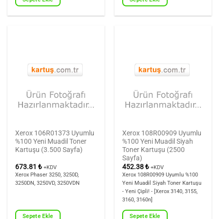
Xerox 106R01373 Uyumlu
Xerox 108R00909 Uyumlu
%100 Yeni Muadil Toner
%100 Yeni Muadil Siyah
Kartuşu (3.500 Sayfa)
Toner Kartuşu (2500
Sayfa)
673.81
₺
452.38
₺
+KDV
+KDV
Xerox Phaser 3250, 3250D,
Xerox 108R00909 Uyumlu %100
3250DN, 3250VD, 3250VDN
Yeni Muadil Siyah Toner Kartuşu
- Yeni Çipli! - [Xerox 3140, 3155,
3160, 3160n]
Sepete Ekle
Sepete Ekle