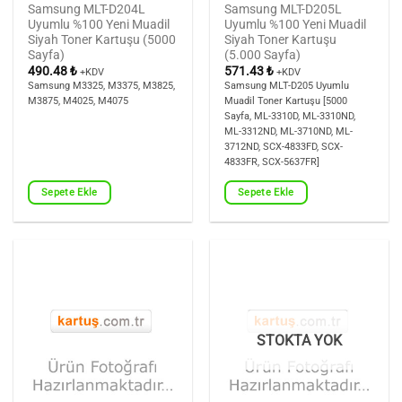
Samsung MLT-D204L
Samsung MLT-D205L
Uyumlu %100 Yeni Muadil
Uyumlu %100 Yeni Muadil
Siyah Toner Kartuşu (5000
Siyah Toner Kartuşu
Sayfa)
(5.000 Sayfa)
490.48
₺
571.43
₺
+KDV
+KDV
Samsung M3325, M3375, M3825,
Samsung MLT-D205 Uyumlu
M3875, M4025, M4075
Muadil Toner Kartuşu [5000
Sayfa, ML-3310D, ML-3310ND,
ML-3312ND, ML-3710ND, ML-
3712ND, SCX-4833FD, SCX-
4833FR, SCX-5637FR]
Sepete Ekle
Sepete Ekle
STOKTA YOK