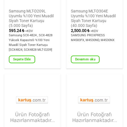
Samsung MLT-D209L
Samsung MLT-D304E
Uyumlu %100 Yeni Muadil
Uyumlu %100 Yeni Muadil
Siyah Toner Kartuşu
Siyah Toner Kartuşu
(5.000 Sayfa)
(40.000 Sayfa)
595.24
₺
2,500.00
₺
+KDV
+KDV
Samsung SCX-4824 , SCX-4828
SAMSUNG PROXPRESS
Yüksek Kapasiteli %100 Yeni
M4583FX, M4530ND, M4530NX
Muadil Siyah Toner Kartuşu
[SCX4824, SCX4828 MLT-D209]
Sepete Ekle
Devamını oku