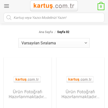
İçeriğe
0
atla
Products
search
Ana Sayfa
/
Sayfa 32