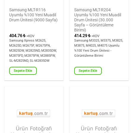
Samsung MLT-R116
Samsung MLT-R204
Uyumlu %100 Yeni Muadil
Uyumlu %100 Yeni Muadil
Drum Ünitesi (9000 Sayfa)
Drum Ünitesi (30.000
Sayfa – Görüntüleme
Birimi)
404.76
₺
414.29
₺
+KDV
+KDV
Samsung Xpress M2625,
Samsung M3325, M3375, M3825,
M2625D, M2675F, M2675FN,
M3875, M4025, M4075 Uyumlu
M2825DW, M2825ND, M2835DW,
%100 Yeni Drum Ünitesi -
M2875FD, M2875FW, M2885FW,
Görüntüleme Birimi
SL-M2825ND, SL-M2835DW
Sepete Ekle
Sepete Ekle