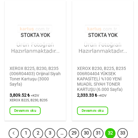
STOKTA YOK
STOKTA YOK
XEROX B225, B230, B235
XEROX B230, B225, B235
(006R04403) Orijinal Siyah
006R04404 YÜKSEK
Toner Kartuşu (3000
KAPASİTELİ %100 YENİ
Sayfa)
MUADİL SİYAH TONER
KARTUŞU (6.000 Sayfa)
3,809.52
₺
2,333.33
₺
+KDV
+KDV
XEROX B225, B230, B235
Devamını oku
Devamını oku
1
2
3
…
29
30
31
32
33